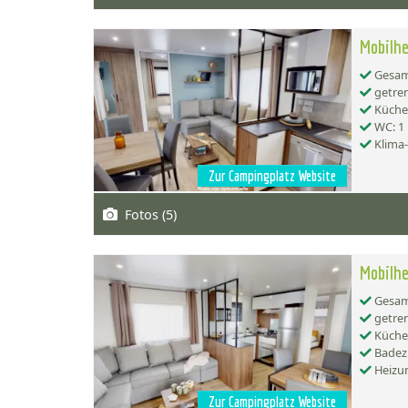
Mobilhe
Gesamt
getren
Küche:
WC: 1
Klima
Zur Campingplatz Website
Fotos (5)
Mobilhe
Gesamt
getren
Küche:
Badez
Heizu
Zur Campingplatz Website