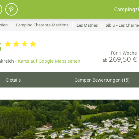
Campingzi
nien
Camping Charente-Maritime
Les Mathes
Siblu – Les Charm
s
Für 1 Woche
269,50 €
ab
kreich -
Karte auf Google Maps sehen
Details
Camper-Bewertungen (15)