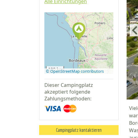
Alle Einrichtungen
Auf Google
Maps
anzeigen
100 km
© OpenStreetMap contributors
Dieser Campingplatz
akzeptiert folgende
Zahlungsmethoden:
Vie
war
Bor
Was
Campingplatz kontaktieren
aus