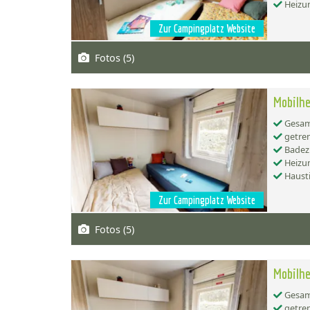
Heizu
Zur Campingplatz Website
Fotos (5)
Mobilhe
Gesamt
getren
Badez
Heizu
Hausti
Zur Campingplatz Website
Fotos (5)
Mobilhe
Gesamt
getren