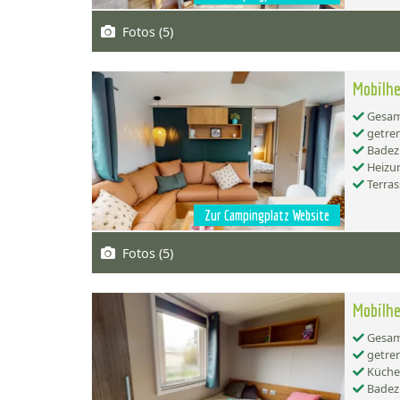
Fotos (5)
Mobilhe
Gesamt
getren
Badez
Heizu
Terras
Zur Campingplatz Website
Fotos (5)
Mobilhe
Gesamt
getren
Küche:
Badez