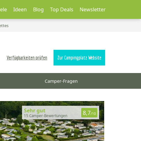
ele
Ideen
Blog
Top Deals
Newsletter
ettes
Verfügbarkeiten prüfen
Zur Campingplatz Website
Camper-Fragen
Sehr gut
8,7
/10
15 Camper-Bewertungen