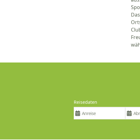
Spo
Das
Ort
Clu
Fre
wäh
Reisedaten