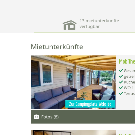
13 mietunterkünfte
verfügbar
Mietunterkünfte
Mobilhe
Gesamt
getren
Küche:
WC: 1
Terras
Zur Campingplatz Website
Fotos (8)