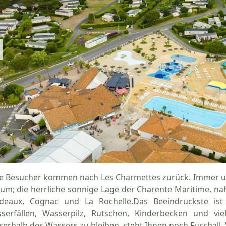
le Besucher kommen nach Les Charmettes zurück. Immer und
um; die herrliche sonnige Lage der Charente Maritime, na
deaux, Cognac und La Rochelle.Das Beeindruckste is
serfällen, Wasserpilz, Rutschen, Kinderbecken und v
serhalb des Wassers zu bleiben, steht Ihnen noch Fussball, 