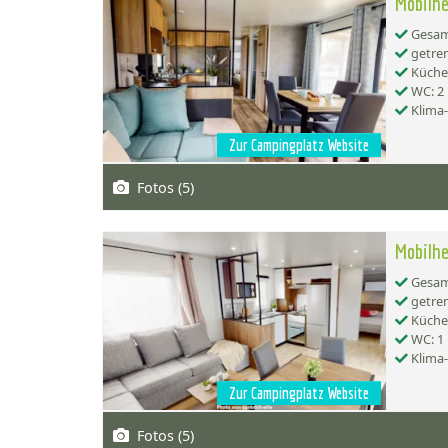
Mobilhe
Gesamt
getren
Küche:
WC: 2
Klima
Zur Campingplatz Website
Fotos (5)
Mobilhe
Gesamt
getren
Küche:
WC: 1
Klima
Zur Campingplatz Website
Fotos (5)