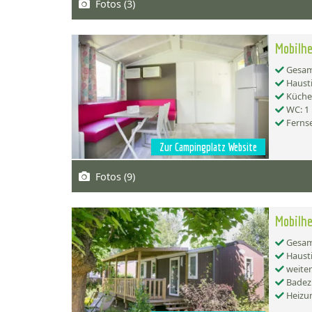
Fotos (3)
Mobilhe
Gesamt
Hausti
Küche:
WC: 1
Ferns
Zur Campingplatz Website
Fotos (9)
Mobilhe
Gesamt
Hausti
weiter
Badez
Heizu