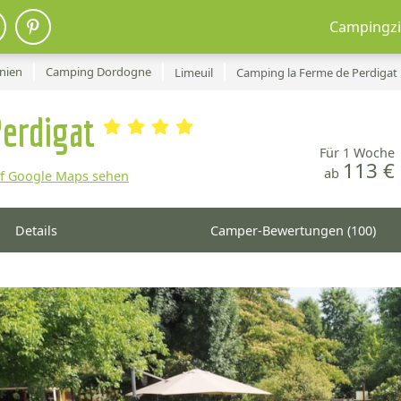
Campingzi
nien
Camping Dordogne
Limeuil
Camping la Ferme de Perdigat
Perdigat
Für 1 Woche
113 €
ab
uf Google Maps sehen
Details
Camper-Bewertungen (100)