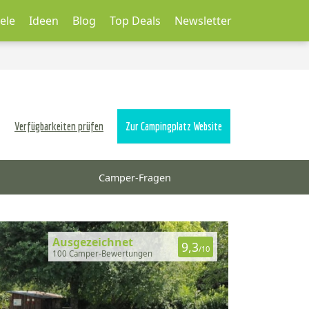
ele
Ideen
Blog
Top Deals
Newsletter
Verfügbarkeiten prüfen
Zur Campingplatz Website
Camper-Fragen
Ausgezeichnet
9,3
/10
100 Camper-Bewertungen