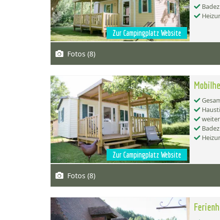
Badez
Heizu
Zur Campingplatz Website
Fotos (8)
Mobilh
Gesamt
Hausti
weiter
Badez
Heizu
Zur Campingplatz Website
Fotos (8)
Ferienh