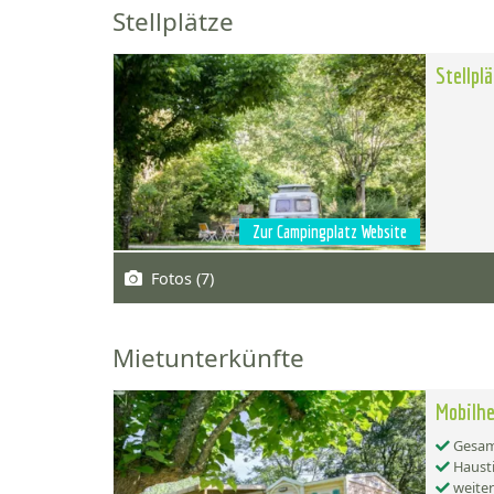
Stellplätze
Stellpl
Zur Campingplatz Website
Fotos (7)
Mietunterkünfte
Mobilhe
Gesamt
Hausti
weiter