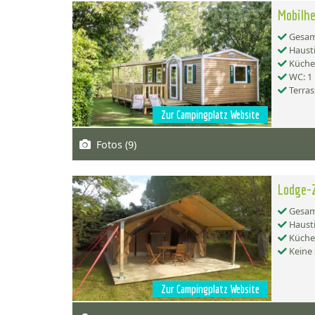
Mobilhe
Gesamt
Hausti
Küche:
WC: 1
Terras
Zur Campingplatz Website
Fotos (9)
Lodge-Z
Gesamt
Hausti
Küche:
Keine 
Zur Campingplatz Website