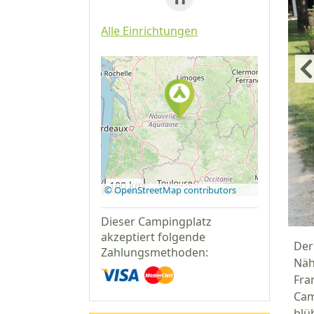
Alle Einrichtungen
Auf Google
Maps
anzeigen
100 km
© OpenStreetMap contributors
Dieser Campingplatz
akzeptiert folgende
Der
Zahlungsmethoden:
Näh
Fra
Cam
blü