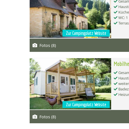
Gesamt
Hausti
Küche:
WC: 1
Terras
Zur Campingplatz Website
Fotos (8)
Mobilh
Gesamt
Hausti
weiter
Badez
Heizu
Zur Campingplatz Website
Fotos (8)