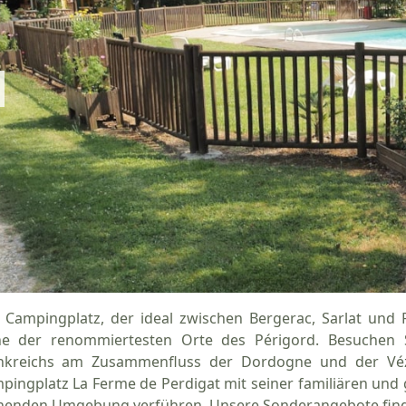
 Campingplatz, der ideal zwischen Bergerac, Sarlat und P
e der renommiertesten Orte des Périgord. Besuchen 
nkreichs am Zusammenfluss der Dordogne und der Vézè
pingplatz La Ferme de Perdigat mit seiner familiären und
henden Umgebung verführen. Unsere Sonderangebote finde