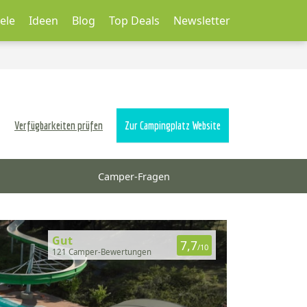
ele
Ideen
Blog
Top Deals
Newsletter
Verfügbarkeiten prüfen
Zur Campingplatz Website
Camper-Fragen
Gut
7,7
/10
121 Camper-Bewertungen