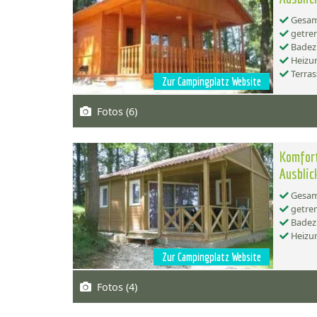
Gesamt
getren
Badez
Heizu
Terras
Zur Campingplatz Website
Fotos (6)
Komfort
Ausblic
Gesamt
getren
Badez
Heizu
Zur Campingplatz Website
Fotos (4)