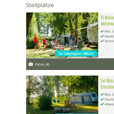
Stellplätze
Xl Natu
Wohnmo
Min. S
Hausti
Strom
Zur Campingplatz Website
Fotos (4)
Xxl Nat
Einzela
Min. S
Hausti
Abwas