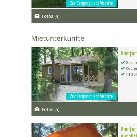
Zur Campingplatz Website
Fotos (4)
Mietunterkünfte
Komfort
Gesamt
Küche:
Heizu
Zur Campingplatz Website
Fotos (5)
Komfort
Ausblic