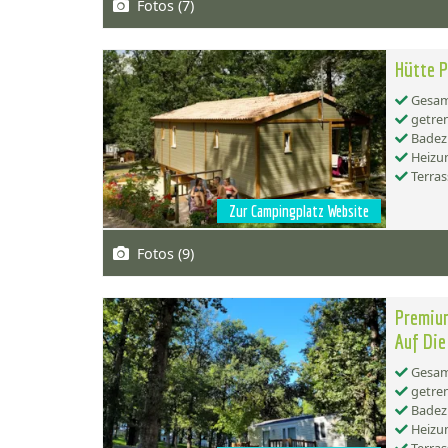
Fotos (7)
Hütte P
Gesamt
getren
Badez
Heizu
Terras
Zur Campingplatz Website
Fotos (9)
Premium
Auf Die
Gesamt
getren
Badez
Heizu