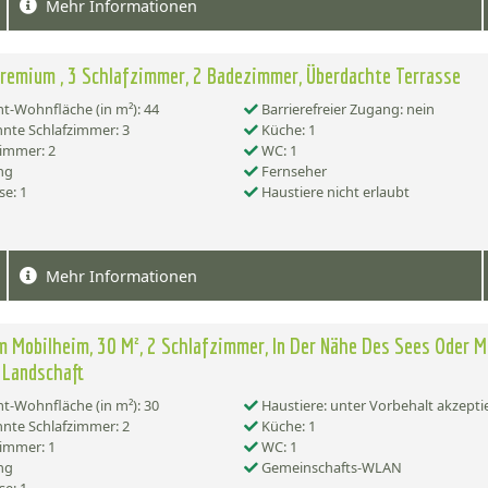
Mehr Informationen
remium , 3 Schlafzimmer, 2 Badezimmer, Überdachte Terrasse
-Wohnfläche (in m²): 44
Barrierefreier Zugang: nein
nte Schlafzimmer: 3
Küche: 1
immer: 2
WC: 1
ng
Fernseher
se: 1
Haustiere nicht erlaubt
Mehr Informationen
 Mobilheim, 30 M², 2 Schlafzimmer, In Der Nähe Des Sees Oder Mi
 Landschaft
-Wohnfläche (in m²): 30
Haustiere: unter Vorbehalt akzepti
nte Schlafzimmer: 2
Küche: 1
immer: 1
WC: 1
ng
Gemeinschafts-WLAN