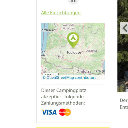
Alle Einrichtungen
Auf Google
Maps
anzeigen
100 km
© OpenStreetMap contributors
Dieser Campingplatz
akzeptiert folgende
Der
Zahlungsmethoden:
Ent