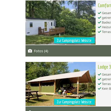
Comfort
Gesamt
getren
Badez
Heizu
Terras
Zur Campingplatz Website
Fotos (4)
Lodge 3
Gesamt
getren
Terras
Kein 
Zur Campingplatz Website