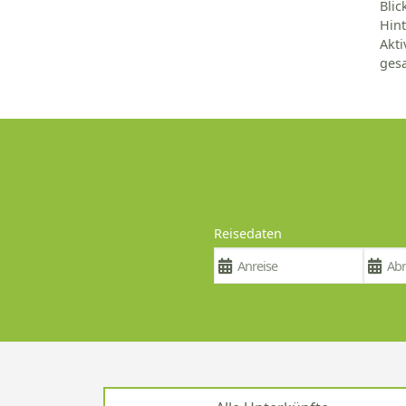
Blic
Hint
Akti
gesa
Reisedaten