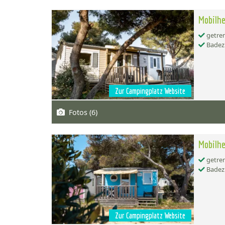
Mobilhe
getren
Badez
Zur Campingplatz Website
Fotos (6)
Mobilhe
getren
Badez
Zur Campingplatz Website