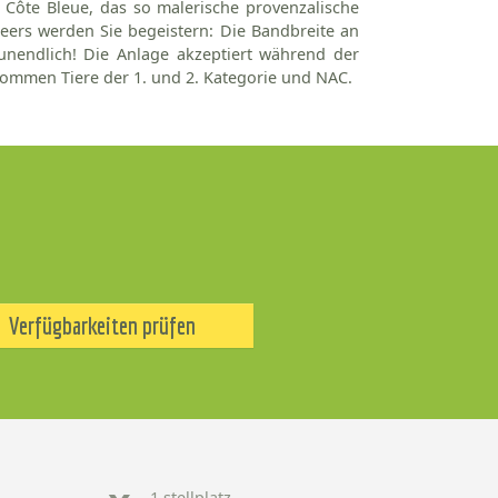
r Côte Bleue, das so malerische provenzalische
eers werden Sie begeistern: Die Bandbreite an
 unendlich! Die Anlage akzeptiert während der
ommen Tiere der 1. und 2. Kategorie und NAC.
Verfügbarkeiten prüfen
1 stellplatz