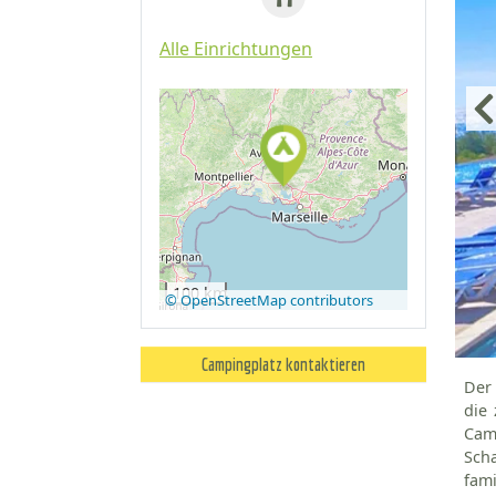
Alle Einrichtungen
Auf Google
Maps
anzeigen
100 km
© OpenStreetMap contributors
Campingplatz kontaktieren
Der
die
Camp
Sch
fami