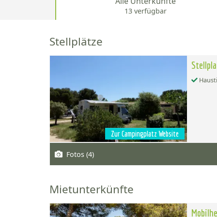
Alle Unterkünfte
13 verfügbar
Stellplätze
Stellpl
Hausti
Zur Campingplatz Website
Fotos (4)
Mietunterkünfte
Mobilhe