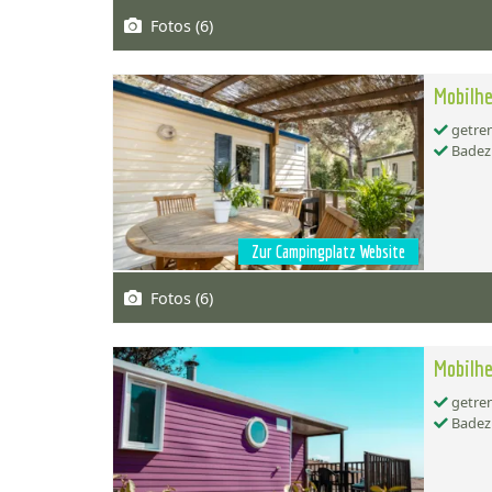
Fotos (6)
Mobilhe
getren
Badez
Zur Campingplatz Website
Fotos (6)
Mobilhe
getren
Badez