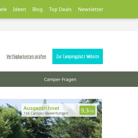
ele
Ideen
Blog
Top Deals
Newsletter
Verfügbarkeiten prüfen
Zur Campingplatz Website
Camper-Fragen
Ausgezeichnet
9,3
/10
166 Camper-Bewertungen