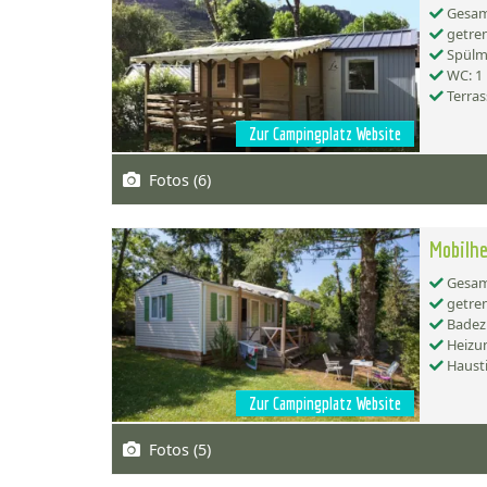
Gesamt
getren
Spülma
WC: 1
Terras
Zur Campingplatz Website
Fotos (6)
Mobilhe
Gesamt
getren
Badez
Heizu
Hausti
Zur Campingplatz Website
Fotos (5)