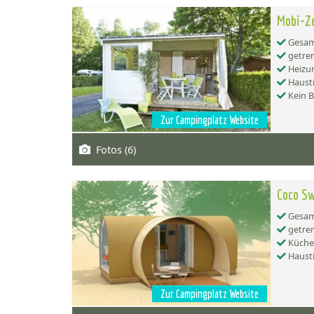
Mobi-Ze
Gesamt
getren
Heizu
Hausti
Kein 
Zur Campingplatz Website
Fotos (6)
Coco Sw
Gesamt
getren
Küche:
Hausti
Zur Campingplatz Website