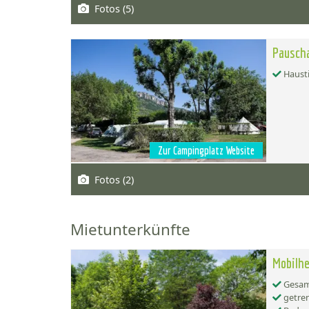
Fotos (5)
Pauscha
Hausti
Zur Campingplatz Website
Fotos (2)
Mietunterkünfte
Mobilhe
Gesamt
getren