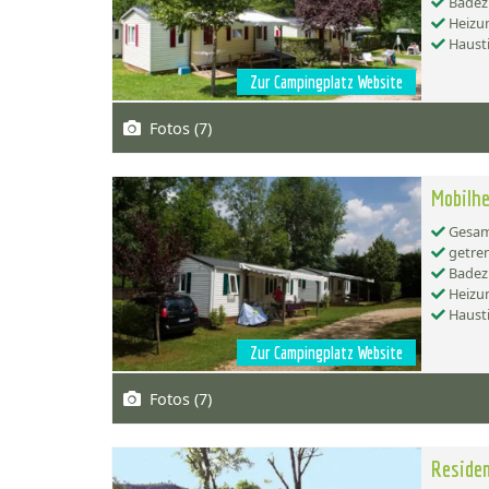
Badez
Heizu
Hausti
Zur Campingplatz Website
Fotos (7)
Mobilhe
Gesamt
getren
Badez
Heizu
Hausti
Zur Campingplatz Website
Fotos (7)
Residen