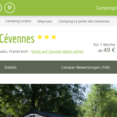
Campingzi
Camping Lozère
Meyrueis
Camping Le Jardin des Cévennes
s Cévennes
Für 1 Woche
49 €
ab
eis, Frankreich -
Karte auf Google Maps sehen
Details
Camper-Bewertungen (166)