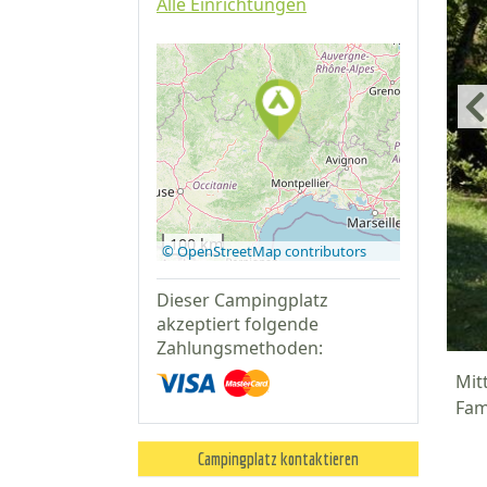
Alle Einrichtungen
Auf Google
Maps
anzeigen
100 km
© OpenStreetMap contributors
Dieser Campingplatz
akzeptiert folgende
Zahlungsmethoden:
Mit
Fam
Campingplatz kontaktieren