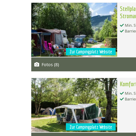
Stellpl
Stroma
Min. S
Barrie
Zur Campingplatz Website
Fotos (8)
Komfort
Min. S
Barrie
Zur Campingplatz Website