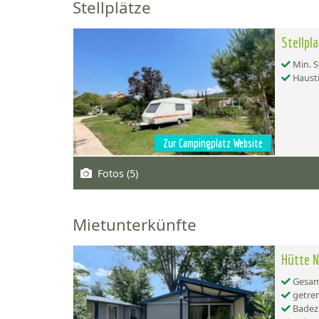
Stellplätze
Stellpl
Min. S
Hausti
Zur Campingplatz Website
Fotos (5)
Mietunterkünfte
Hütte 
Gesamt
getren
Badez