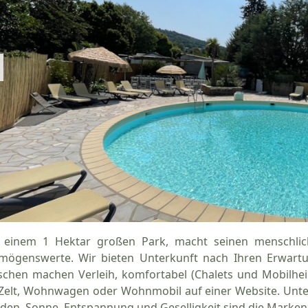
 einem 1 Hektar großen Park, macht seinen menschlic
mögenswerte. Wir bieten Unterkunft nach Ihren Erwart
schen machen Verleih, komfortabel (Chalets und Mobilheime
 Zelt, Wohnwagen oder Wohnmobil auf einer Website. Unter
den. Sonne, Entspannung und Geselligkeit sind die Markenz