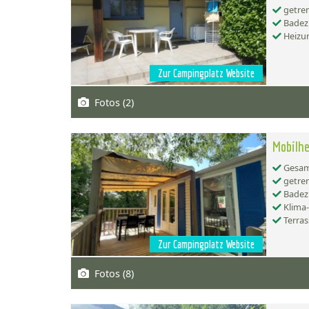
getren
Badez
Heizu
Zur Campingplatz Website
Fotos (2)
Mobilhe
Gesamt
getren
Badez
Klima
Terras
Zur Campingplatz Website
Fotos (8)