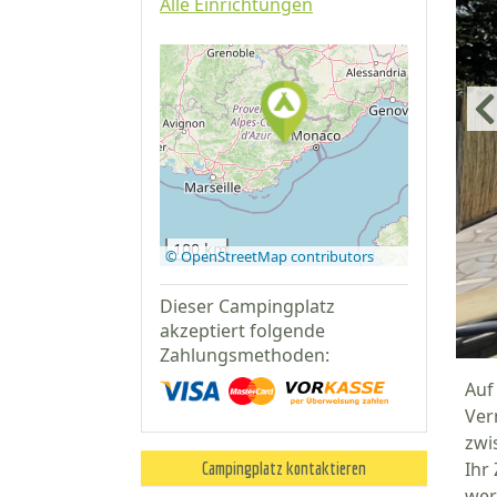
Alle Einrichtungen
Auf Google
Maps
anzeigen
100 km
© OpenStreetMap contributors
Dieser Campingplatz
akzeptiert folgende
Zahlungsmethoden:
Auf
Ver
zwi
Ihr
Campingplatz kontaktieren
wer