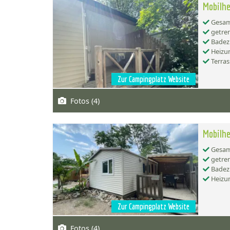
Mobilhe
Gesamt
getren
Badez
Heizu
Terras
Zur Campingplatz Website
Fotos (4)
Mobilhe
Gesamt
getren
Badez
Heizu
Zur Campingplatz Website
Fotos (4)