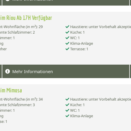
im Riou Ab 17H Verfügbar
-Wohnfläche (in m²): 29
Haustiere: unter Vorbehalt akzepti
nte Schlafzimmer: 2
Küche: 1
immer: 1
WC: 1
ng
Klima-Anlage
eher
Terrasse: 1
Mehr Informationen
eim Mimosa
-Wohnfläche (in m²): 34
Haustiere: unter Vorbehalt akzepti
nte Schlafzimmer: 3
Küche: 1
immer: 1
WC: 1
ng
Klima-Anlage
se: 1