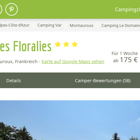
Campingzi
pes-Côte d’Azur
Camping Var
Montauroux
Camping Le Domaine 
es Floralies
Für 1 Woche
175 €
ab
roux, Frankreich -
Karte auf Google Maps sehen
Details
Camper-Bewertungen (58)