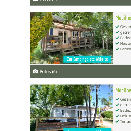
Mobilhe
Gesamt
getren
Badez
Heizu
Ferns
Zur Campingplatz Website
Fotos (6)
Mobilh
Gesamt
getren
Badez
Heizu
Terras