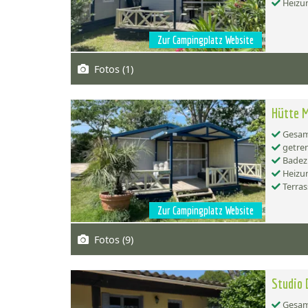
Heizu
Zur Campingplatz Website
Fotos (1)
Hütte M
Gesamt
getren
Badez
Heizu
Terras
Zur Campingplatz Website
Fotos (9)
Studio 
Gesamt