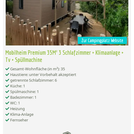
Zur Campingplatz Website
Mobilheim Premium 35M² 3 Schlafzimmer + Klimaanlage +
Tv + Spüllmachine
Gesamt-Wohnfläche (in m²): 35
Haustiere: unter Vorbehalt akzeptiert
getrennte Schlafzimmer: 6
Küche: 1
Spülmaschine: 1
Badezimmer: 1
WC: 1
Heizung
Klima-Anlage
Fernseher