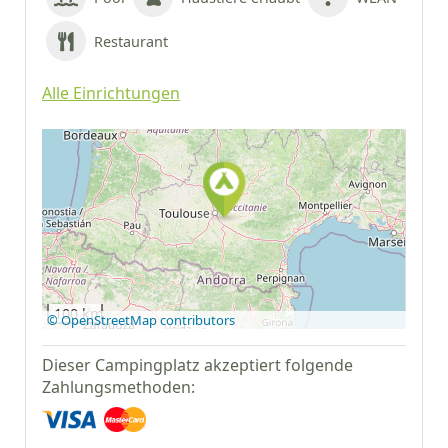
Restaurant
Alle Einrichtungen
Auf Google Maps
anzeigen
100 km
© OpenStreetMap contributors
Dieser Campingplatz akzeptiert folgende
Zahlungsmethoden: