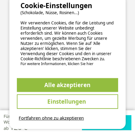
Cookie-Einstellungen
Über uns
(Schokolade, Nüsse, Rosinen...)
Hintergrundinformationen
Wir verwenden Cookies, die für die Leistung und
Newsletter abonnieren
Einstellung unserer Website unbedingt
erforderlich sind. Wir können auch Cookies
Verzeichnis der Campingplätze nach Ländern
verwenden, um gezielte Werbung für unsere
Kontakt
Nutzer zu ermöglichen. Wenn Sie auf 'Alle
akzeptieren' klicken, stimmen Sie der
Folge uns auf
Verwendung dieser Cookies und den in unserer
Cookie-Richtlinie beschriebenen Zwecken zu.
Für weitere Informationen, klicken Sie hier
Unsere Partner
Alle akzeptieren
Einstellungen
Für 1
Fortfahren ohne zu akzeptieren
Verfügbarkeiten
Zur Campingplatz
Woche
126 €
prüfen
Website
ab