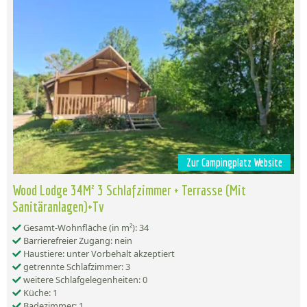
Zur Campingplatz Website
Wood Lodge 34M² 3 Schlafzimmer + Terrasse (Mit
Sanitäranlagen)+Tv
Gesamt-Wohnfläche (in m²): 34
Barrierefreier Zugang: nein
Haustiere: unter Vorbehalt akzeptiert
getrennte Schlafzimmer: 3
weitere Schlafgelegenheiten: 0
Küche: 1
Badezimmer: 1