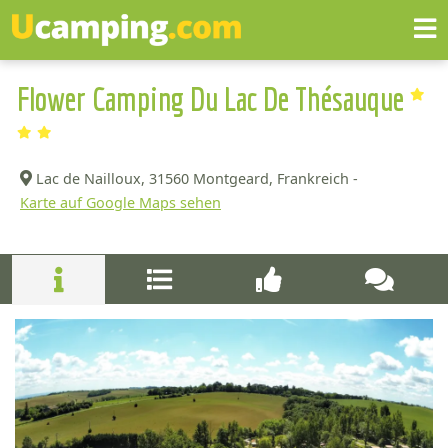
Flower Camping Du Lac De Thésauque
Lac de Nailloux,
31560 Montgeard, Frankreich -
Karte auf Google Maps sehen