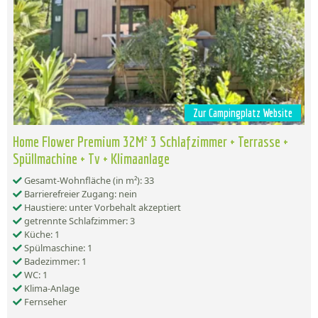
Zur Campingplatz Website
Home Flower Premium 32M² 3 Schlafzimmer + Terrasse +
Spüllmachine + Tv + Klimaanlage
Gesamt-Wohnfläche (in m²): 33
Barrierefreier Zugang: nein
Haustiere: unter Vorbehalt akzeptiert
getrennte Schlafzimmer: 3
Küche: 1
Spülmaschine: 1
Badezimmer: 1
WC: 1
Klima-Anlage
Fernseher