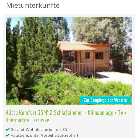
Mietunterkünfte
Zur Campingplatz Website
Hütte Komfort 35M² 2 Schlafzimmer - Klimaanlage + Tv +
Überdachte Terrasse
Gesamt-Wohnfläche (in m²): 35
Haustiere: unter Vorbehalt akzeptiert