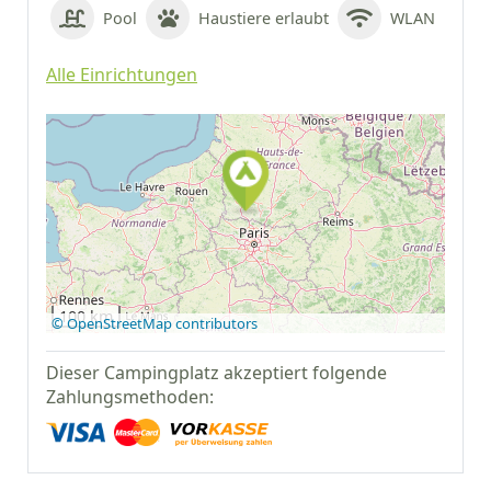
Pool
Haustiere erlaubt
WLAN
Alle Einrichtungen
Auf Google Maps
anzeigen
100 km
© OpenStreetMap contributors
Dieser Campingplatz akzeptiert folgende
Zahlungsmethoden: