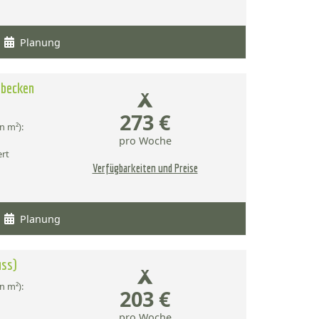
Planung
hbecken
273 €
n m²):
pro Woche
ert
Verfügbarkeiten und Preise
Planung
uss)
n m²):
203 €
pro Woche