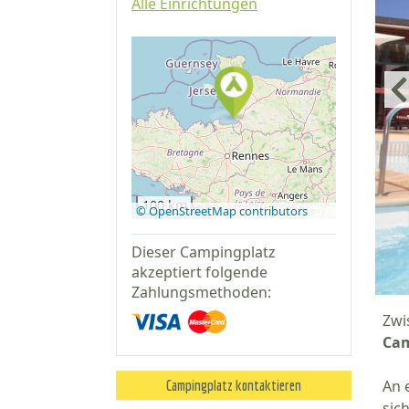
Alle Einrichtungen
Auf Google
Maps
anzeigen
100 km
© OpenStreetMap contributors
Dieser Campingplatz
akzeptiert folgende
Zahlungsmethoden:
Zwi
Cam
An 
Campingplatz kontaktieren
sic