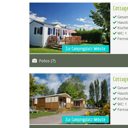
Cottage
Gesamt
Hausti
Küche:
WC: 1
Ferns
Zur Campingplatz Website
Fotos (7)
Cottage
Gesamt
Hausti
Küche:
WC: 1
Ferns
Zur Campingplatz Website