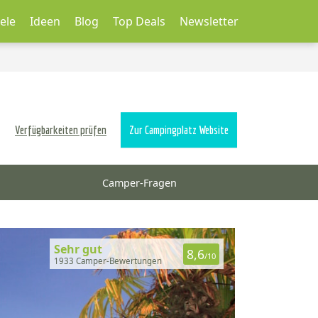
ele
Ideen
Blog
Top Deals
Newsletter
Verfügbarkeiten prüfen
Zur Campingplatz Website
Camper-Fragen
Sehr gut
8,6
/10
1933 Camper-Bewertungen