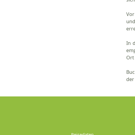
Vor
und
err
In 
emp
Ort
Buc
der
Reisedaten