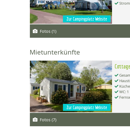
Strom
Zur Campingplatz Website
Fotos (1)
Mietunterkünfte
Cottage
Gesamt
Hausti
Küche:
WC: 1
Ferns
Zur Campingplatz Website
Fotos (7)