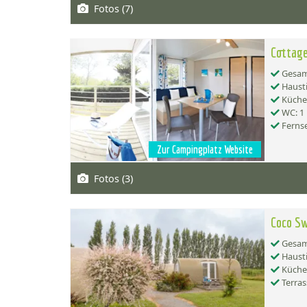
Fotos (7)
Cottage
Gesamt
Hausti
Küche:
WC: 1
Ferns
Zur Campingplatz Website
Fotos (3)
Coco S
Gesamt
Hausti
Küche:
Terras