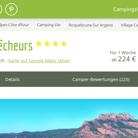
Campingzi
pes-Côte d’Azur
Camping Var
Roquebrune Sur Argens
Village 
Pêcheurs
Für 1 Woche
224 €
ab
ch -
Karte auf Google Maps sehen
Details
Camper-Bewertungen (225)