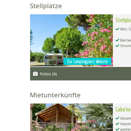
Stellplätze
Stellpl
Min. S
Barrie
Strom
Zur Campingplatz Website
Fotos (4)
Mietunterkünfte
Caba'na
Gesamt
Hausti
weiter