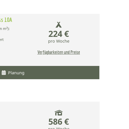
ss 10A
n m²):
224 €
ert
pro Woche
Verfügbarkeiten und Preise
Planung
586 €
pro Woche