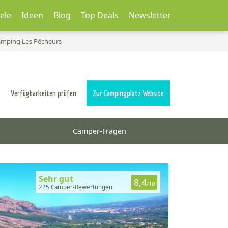
ele
Ideen
Blog
Top Deals
Newsletter
Camping Les Pêcheurs
Verfügbarkeiten prüfen
Zur Campingplatz Website
Camper-Fragen
Sehr gut
8,4
/10
225 Camper-Bewertungen