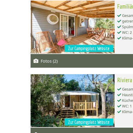
Familiä
Gesamt
getren
Spülma
WC: 2
Klima
Zur Campingplatz Website
Fotos (2)
Riviera
Gesamt
Hausti
Küche:
WC: 1
Klima
Zur Campingplatz Website