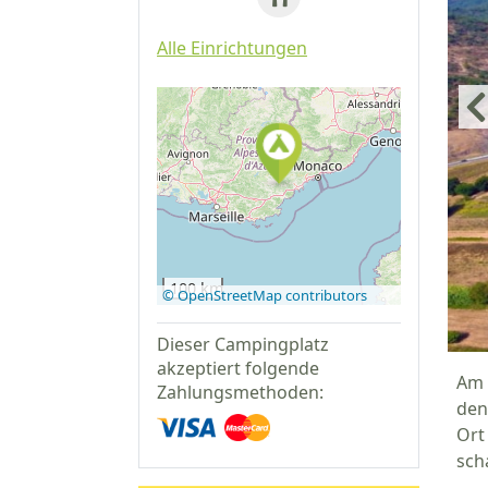
Alle Einrichtungen
Auf Google
Maps
anzeigen
100 km
© OpenStreetMap contributors
Dieser Campingplatz
akzeptiert folgende
Am 
Zahlungsmethoden:
den
Ort
sch