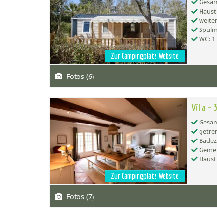
Gesamt
Hausti
weiter
Spülma
WC: 1
Zur Campingplatz Website
Fotos (6)
Villa -
Gesamt
getren
Badez
Gemei
Hausti
Zur Campingplatz Website
Fotos (7)