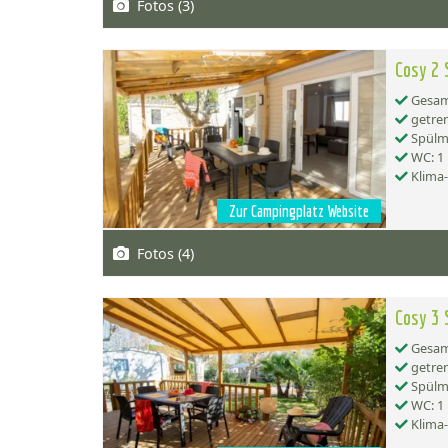
Fotos (3)
Cosy 2 
Gesamt
getren
Spülma
WC: 1
Klima
Zur Campingplatz Website
Fotos (4)
Cosy 3 
Gesamt
getren
Spülma
WC: 1
Klima