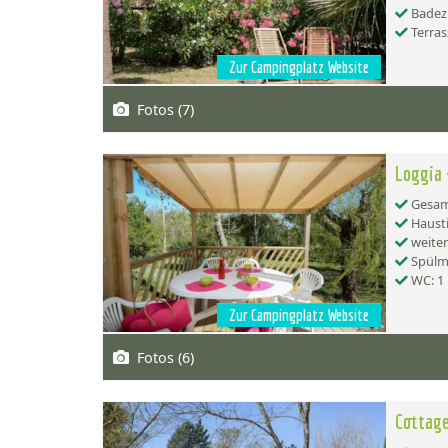
Badez
Terras
Zur Campingplatz Website
Fotos (7)
Loggia 
Gesamt
Hausti
weiter
Spülma
WC: 1
Zur Campingplatz Website
Fotos (6)
Cottage