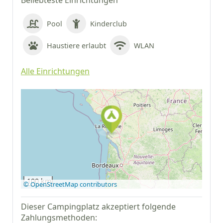
Beliebteste Einrichtungen
Pool
Kinderclub
Haustiere erlaubt
WLAN
Alle Einrichtungen
Auf Google Maps
anzeigen
100 km
© OpenStreetMap contributors
Dieser Campingplatz akzeptiert folgende
Zahlungsmethoden: