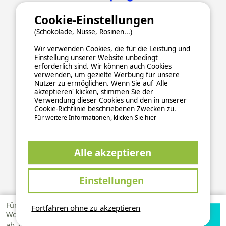
Cookie-Einstellungen
(Schokolade, Nüsse, Rosinen...)
Wir verwenden Cookies, die für die Leistung und
Einstellung unserer Website unbedingt
erforderlich sind. Wir können auch Cookies
verwenden, um gezielte Werbung für unsere
ALLGEMEINE NUTZUNGSBEDINGUNGEN
Nutzer zu ermöglichen. Wenn Sie auf 'Alle
DATENSCHUTZERKLÄRUNG
COOKIES
IMPRESSUM
akzeptieren' klicken, stimmen Sie der
Verwendung dieser Cookies und den in unserer
Sichere und zuverlässige Zahlungsabwicklung
Cookie-Richtlinie beschriebenen Zwecken zu.
Für weitere Informationen, klicken Sie hier
Alle akzeptieren
Einstellungen
This site is protected by reCAPTCHA and the Google
Privacy Policy
and
apply.
Terms of Service
Für 1
Fortfahren ohne zu akzeptieren
2026 Ucamping. All rights reserved, all media and pictures are
Verfügbarkeiten
Zur Campingplatz
Woche
property of their respective owners.
210 €
prüfen
Website
ab