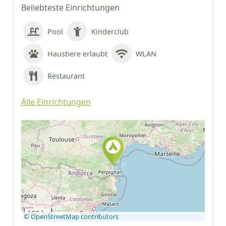
Beliebteste Einrichtungen
Pool
Kinderclub
Haustiere erlaubt
WLAN
Restaurant
Alle Einrichtungen
Auf Google Maps
anzeigen
100 km
© OpenStreetMap contributors