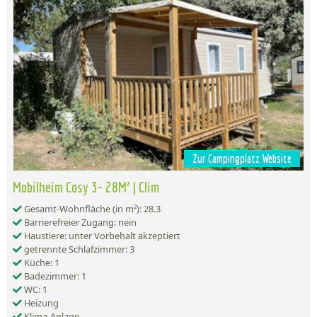
Zur Campingplatz Website
Mobilheim Cosy 3- 28M² | Clim
Gesamt-Wohnfläche (in m²): 28.3
Barrierefreier Zugang: nein
Haustiere: unter Vorbehalt akzeptiert
getrennte Schlafzimmer: 3
Küche: 1
Badezimmer: 1
WC: 1
Heizung
Klima-Anlage