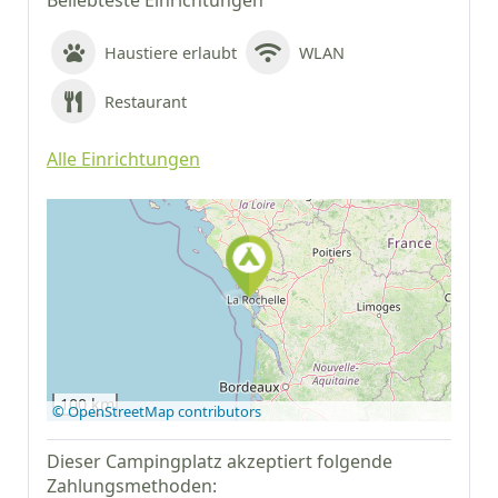
Beliebteste Einrichtungen
Haustiere erlaubt
WLAN
Restaurant
Alle Einrichtungen
Auf Google Maps
anzeigen
100 km
© OpenStreetMap contributors
Dieser Campingplatz akzeptiert folgende
Zahlungsmethoden: