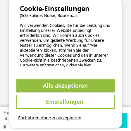
Cookie-Einstellungen
(Schokolade, Nüsse, Rosinen...)
Wir verwenden Cookies, die für die Leistung und
Einstellung unserer Website unbedingt
erforderlich sind. Wir können auch Cookies
verwenden, um gezielte Werbung für unsere
Nutzer zu ermöglichen. Wenn Sie auf 'Alle
akzeptieren' klicken, stimmen Sie der
Verwendung dieser Cookies und den in unserer
Cookie-Richtlinie beschriebenen Zwecken zu.
Für weitere Informationen, klicken Sie hier
ALLGEMEINE NUTZUNGSBEDINGUNGEN
Alle akzeptieren
DATENSCHUTZERKLÄRUNG
COOKIES
IMPRESSUM
Sichere und zuverlässige Zahlungsabwicklung
Einstellungen
Für 1 Woche
139,50
Fortfahren ohne zu akzeptieren
Verfügbarkeiten
Zur Campingplatz
ab
prüfen
Website
€