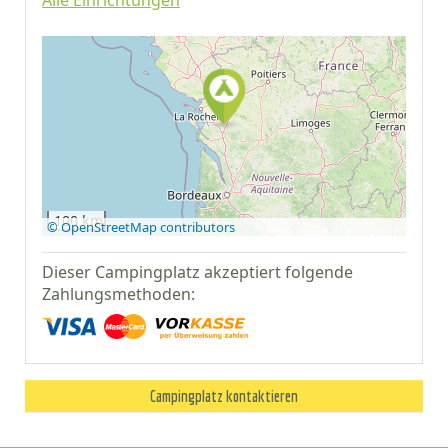
Alle Einrichtungen
Auf Google Maps
anzeigen
100 km
© OpenStreetMap contributors
Dieser Campingplatz akzeptiert folgende
Zahlungsmethoden:
Campingplatz kontaktieren