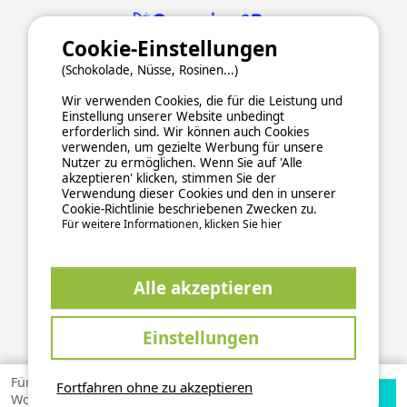
Cookie-Einstellungen
(Schokolade, Nüsse, Rosinen...)
Wir verwenden Cookies, die für die Leistung und
Einstellung unserer Website unbedingt
erforderlich sind. Wir können auch Cookies
verwenden, um gezielte Werbung für unsere
Nutzer zu ermöglichen. Wenn Sie auf 'Alle
ALLGEMEINE NUTZUNGSBEDINGUNGEN
akzeptieren' klicken, stimmen Sie der
DATENSCHUTZERKLÄRUNG
COOKIES
IMPRESSUM
Verwendung dieser Cookies und den in unserer
Cookie-Richtlinie beschriebenen Zwecken zu.
Sichere und zuverlässige Zahlungsabwicklung
Für weitere Informationen, klicken Sie hier
Alle akzeptieren
Einstellungen
This site is protected by reCAPTCHA and the Google
Privacy Policy
and
apply.
Terms of Service
Für 1
Fortfahren ohne zu akzeptieren
Verfügbarkeiten
Zur Campingplatz
Woche
2026 Ucamping. All rights reserved, all media and pictures are