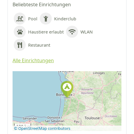
Beliebteste Einrichtungen
Pool
Kinderclub
Haustiere erlaubt
WLAN
Restaurant
Alle Einrichtungen
Auf Google Maps
anzeigen
100 km
© OpenStreetMap contributors