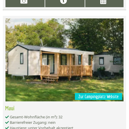
Zur Campingplatz Website
Maui
Gesamt-Wohnfläche (in m²): 32
Barrierefreier Zugang: nein
Haustiere: unter Vorbehalt akzeptiert