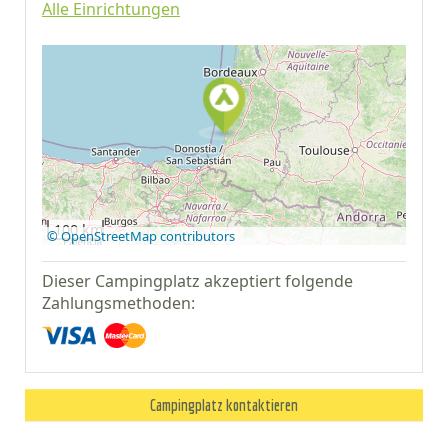
Alle Einrichtungen
Auf Google Maps
anzeigen
100 km
© OpenStreetMap contributors
Dieser Campingplatz akzeptiert folgende
Zahlungsmethoden:
Campingplatz kontaktieren