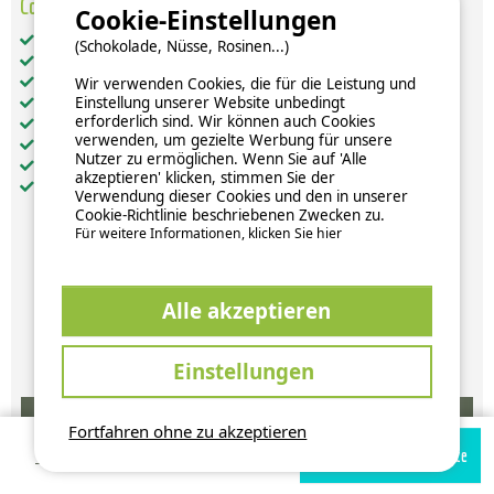
Cottage Premium 40M² - 3 Zimmer
Cookie-Einstellungen
Gesamt-Wohnfläche (in m²): 40
(Schokolade, Nüsse, Rosinen...)
getrennte Schlafzimmer: 3
Küche: 1
Wir verwenden Cookies, die für die Leistung und
Einstellung unserer Website unbedingt
Badezimmer: 1
erforderlich sind. Wir können auch Cookies
WC: 1
verwenden, um gezielte Werbung für unsere
Heizung
Nutzer zu ermöglichen. Wenn Sie auf 'Alle
Fernseher
akzeptieren' klicken, stimmen Sie der
Haustiere nicht erlaubt
Verwendung dieser Cookies und den in unserer
Cookie-Richtlinie beschriebenen Zwecken zu.
Für weitere Informationen, klicken Sie hier
Verfügbarkeiten und Preise
Alle akzeptieren
Einstellungen
Fortfahren ohne zu akzeptieren
Verfügbarkeiten prüfen
Zur Campingplatz Website