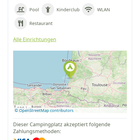
Pool
Kinderclub
WLAN
Restaurant
Alle Einrichtungen
Auf Google Maps
anzeigen
100 km
© OpenStreetMap contributors
Dieser Campingplatz akzeptiert folgende
Zahlungsmethoden: