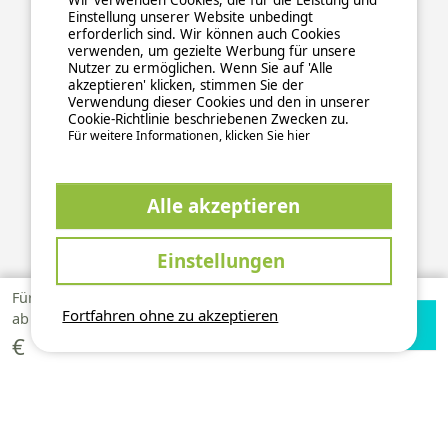
Wir verwenden Cookies, die für die Leistung und
Einstellung unserer Website unbedingt
erforderlich sind. Wir können auch Cookies
verwenden, um gezielte Werbung für unsere
Nutzer zu ermöglichen. Wenn Sie auf 'Alle
akzeptieren' klicken, stimmen Sie der
Verwendung dieser Cookies und den in unserer
Cookie-Richtlinie beschriebenen Zwecken zu.
Für weitere Informationen, klicken Sie hier
Alle akzeptieren
ALLGEMEINE NUTZUNGSBEDINGUNGEN
DATENSCHUTZERKLÄRUNG
COOKIES
IMPRESSUM
Einstellungen
Sichere und zuverlässige Zahlungsabwicklung
Für 1 Woche
274,40
Fortfahren ohne zu akzeptieren
Verfügbarkeiten
Zur Campingplatz
ab
prüfen
Website
€
This site is protected by reCAPTCHA and the Google
Privacy Policy
and
apply.