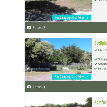
Sonnig
Zur Campingplatz Website
Fotos (3)
Stellpl
Min. S
Schatt
Strom
in der
Zur Campingplatz Website
Fotos (1)
Komfort