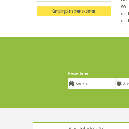
Wel
Campingplatz kontaktieren
und
und 
Reisedaten
Alle Unterkünfte