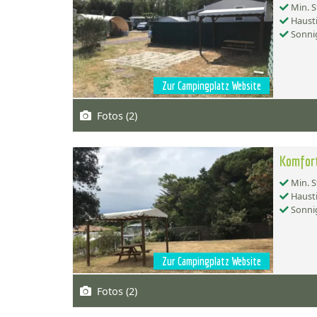
Min. S
Hausti
Sonnig
Zur Campingplatz Website
Fotos (2)
Komfor
Min. S
Hausti
Sonnig
Zur Campingplatz Website
Fotos (2)