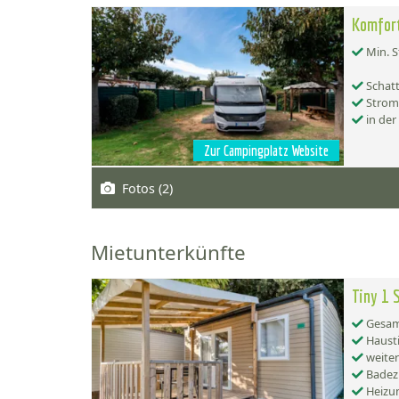
Komfort
Min. S
Schatt
Strom
in der
Zur Campingplatz Website
Fotos (2)
Mietunterkünfte
Tiny 1 
Gesamt
Hausti
weiter
Badez
Heizu