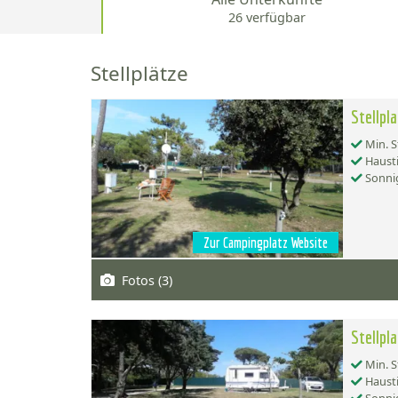
26 verfügbar
Stellplätze
Stellpla
Min. S
Hausti
Sonnig
Zur Campingplatz Website
Fotos (3)
Stellp
Min. S
Hausti