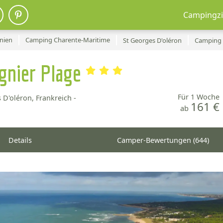
Campingzi
nien
Camping Charente-Maritime
St Georges D'oléron
Camping L
gnier Plage
Für 1 Woche
 D'oléron, Frankreich -
161 €
ab
Details
Camper-Bewertungen (644)