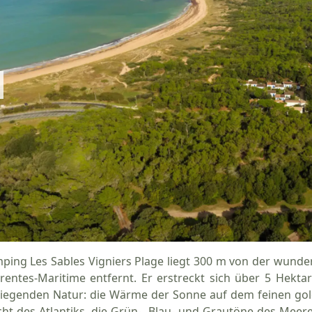
ping Les Sables Vigniers Plage liegt 300 m von der wunder
rentes-Maritime entfernt. Er erstreckt sich über 5 Hekta
iegenden Natur: die Wärme der Sonne auf dem feinen gol
cht des Atlantiks, die Grün-, Blau- und Grautöne des Meer