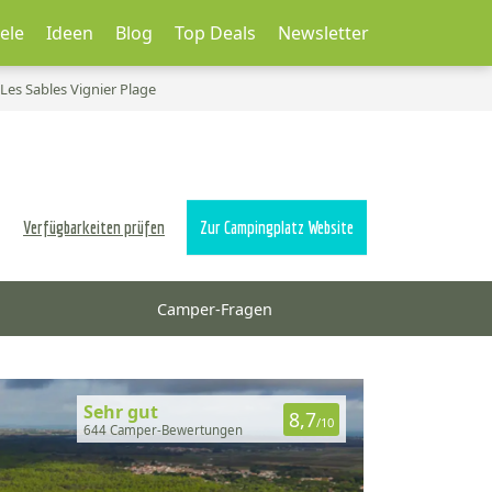
ele
Ideen
Blog
Top Deals
Newsletter
es Sables Vignier Plage
Verfügbarkeiten prüfen
Zur Campingplatz Website
Camper-Fragen
Sehr gut
8,7
/10
644 Camper-Bewertungen