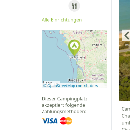
Alle Einrichtungen
Auf Google
Maps
anzeigen
100 km
© OpenStreetMap contributors
Dieser Campingplatz
akzeptiert folgende
Cam
Zahlungsmethoden:
Cha
uml
Gis