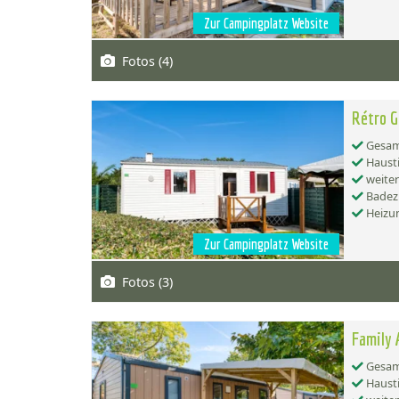
Zur Campingplatz Website
Fotos (4)
Rétro G
Gesamt
Hausti
weiter
Badez
Heizu
Zur Campingplatz Website
Fotos (3)
Family 
Gesamt
Hausti