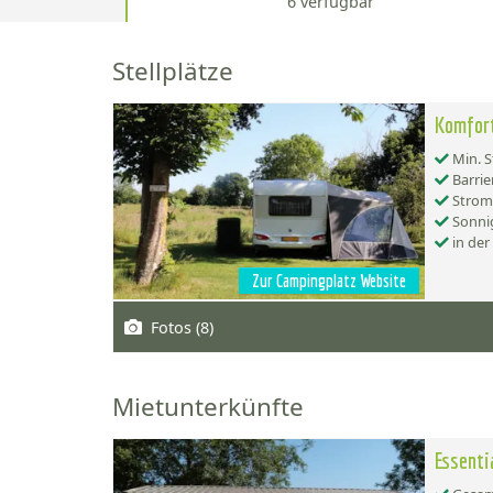
6 verfügbar
Stellplätze
Komfort
Min. S
Barrie
Strom
Sonnig
in der
Zur Campingplatz Website
Fotos (8)
Mietunterkünfte
Essenti