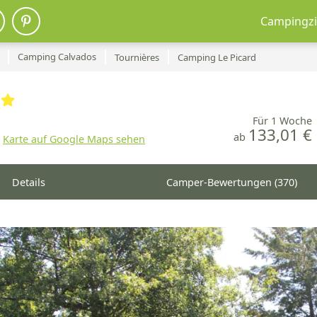
Campingzi
Camping Calvados
Tournières
Camping Le Picard
Für 1 Woche
133,01 €
ab
Karte auf Google Maps sehen
Details
Camper-Bewertungen (370)