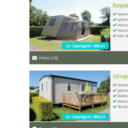
Bungalo
Gesamt
getren
Heizu
Hausti
Kein 
Zur Campingplatz Website
Fotos (10)
Cottage
Gesamt
getren
Badez
Heizu
Terras
Zur Campingplatz Website