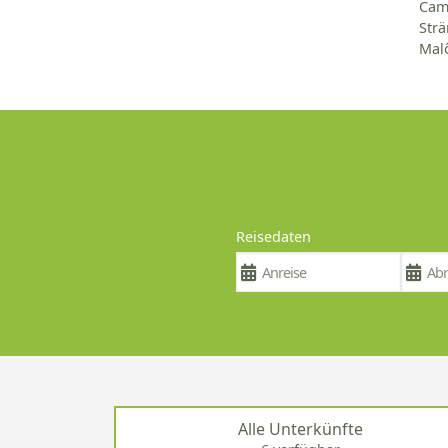
Camp
Strä
Malô
Reisedaten
Alle Unterkünfte