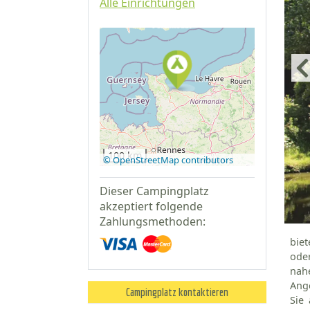
Alle Einrichtungen
Auf Google
Maps
anzeigen
100 km
© OpenStreetMap contributors
Dieser Campingplatz
akzeptiert folgende
Zahlungsmethoden:
biet
oder
nah
Ange
Campingplatz kontaktieren
Sie