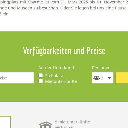
ingplatz mit Charme ist vom 31. März 2025 bis 01. November 20
nde und Museen zu besuchen. Oder Sie legen bei uns eine Pause
 ein.
Verfügbarkeiten und Preise
Art der Unterkunft
Personen
Stellplatz
Mietunterkünfte
5 mietunterkünfte
verfügbar