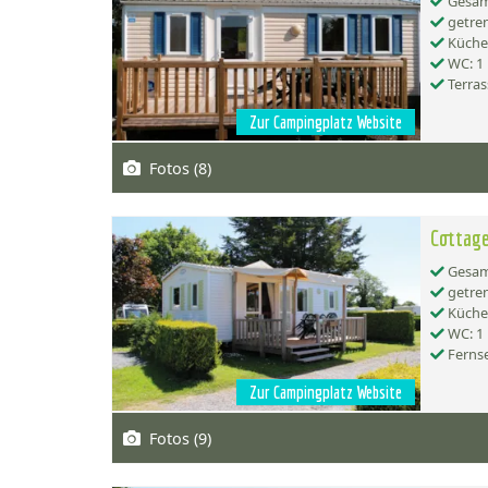
Gesamt
getren
Küche:
WC: 1
Terras
Zur Campingplatz Website
Fotos (8)
Cottage
Gesamt
getren
Küche:
WC: 1
Ferns
Zur Campingplatz Website
Fotos (9)