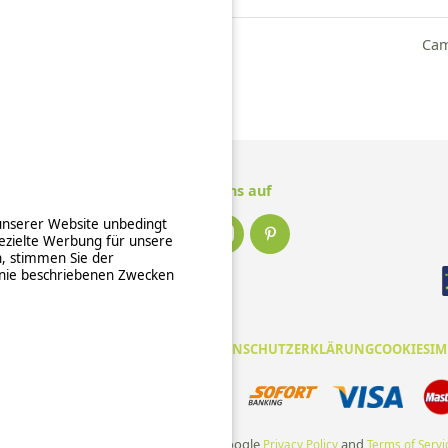
Camping Manche
Cam
Camping Orne
Folge uns auf
 unserer Website unbedingt
ezielte Werbung für unsere
n, stimmen Sie der
inie beschriebenen Zwecken
EINE NUTZUNGSBEDINGUNGEN
DATENSCHUTZERKLÄRUNG
COOKIES
IM
e und zuverlässige Zahlungsabwicklung
te is protected by reCAPTCHA and the Google
and
Privacy Policy
Terms of Servi