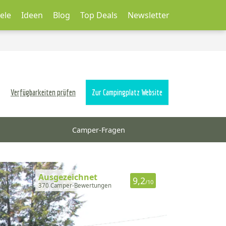
ele
Ideen
Blog
Top Deals
Newsletter
Verfügbarkeiten prüfen
Zur Campingplatz Website
Camper-Fragen
Ausgezeichnet
9,2
/10
370 Camper-Bewertungen