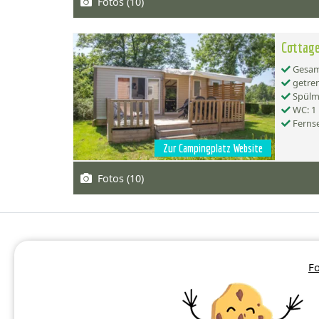
Fotos (10)
Cottage
Gesamt
getren
Spülma
WC: 1
Ferns
Zur Campingplatz Website
Fotos (10)
Fo