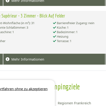
Mehr Informationen
 Supérieur - 3 Zimmer - Blick Auf Felder
-Wohnfläche (in m²): 31
Barrierefreier Zugang: nein
nte Schlafzimmer: 3
Küche: 1
schine: 1
Badezimmer: 1
Heizung
eher
Terrasse: 1
Mehr Informationen
Weitere Campingziele
rtfahren ohne zu akzeptieren
Bezirk Normandie
Regionen Frankreich