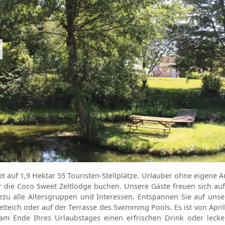
et auf 1,9 Hektar 55 Touristen-Stellplätze. Urlauber ohne eigene
 die Coco Sweet Zeltlodge buchen. Unsere Gäste freuen sich auf
ezu alle Altersgruppen und Interessen. Entspannen Sie auf uns
lteich oder auf der Terrasse des Swimming Pools. Es ist von Apri
 am Ende Ihres Urlaubstages einen erfrischen Drink oder leck