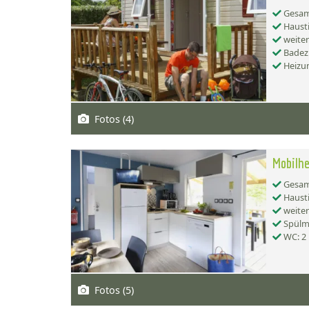
Gesamt
Hausti
weiter
Badez
Heizu
Fotos (4)
Mobilhe
Gesamt
Hausti
weiter
Spülma
WC: 2
Fotos (5)