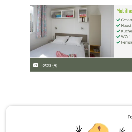
Mobilhe
Gesamt
Hausti
Küche:
WC: 1
Ferns
Fotos (4)
Fo