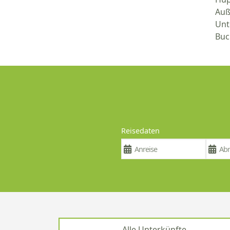
Auß
Unt
Buc
Reisedaten
Alle Unterkünfte