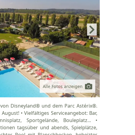
Alle Fotos anzeigen
 von Disneyland® und dem Parc Astérix®.
August! • Vielfältiges Serviceangebot: Bar,
isplatz, Sportgelände, Bouleplatz... •
ationen tagsüber und abends, Spielplätze,
achter Pool mit Planschbecken, beheizter