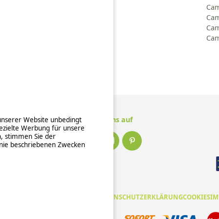
Camping Paris
Cam
Camping Korsika
Cam
Campingplatz Limousin
Cam
Camping Neu-Aquitanien
Cam
Camping Nordfrankreich
Camping Normandie
Folge uns auf
 unserer Website unbedingt
ezielte Werbung für unsere
n, stimmen Sie der
inie beschriebenen Zwecken
EINE NUTZUNGSBEDINGUNGEN
DATENSCHUTZERKLÄRUNG
COOKIES
IM