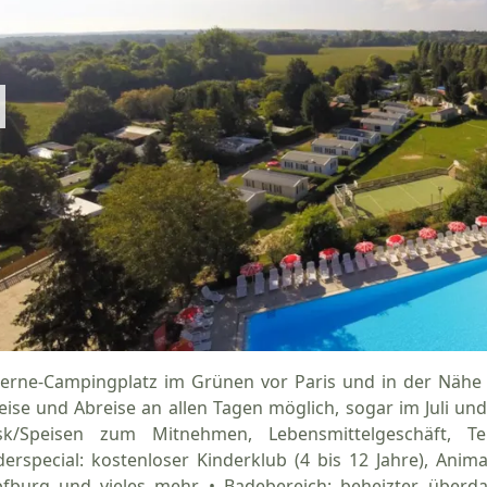
terne-Campingplatz im Grünen vor Paris und in der Nähe
eise und Abreise an allen Tagen möglich, sogar im Juli und 
sk/Speisen zum Mitnehmen, Lebensmittelgeschäft, Tenn
derspecial: kostenloser Kinderklub (4 bis 12 Jahre), Anim
fburg und vieles mehr. • Badebereich: beheizter, überd