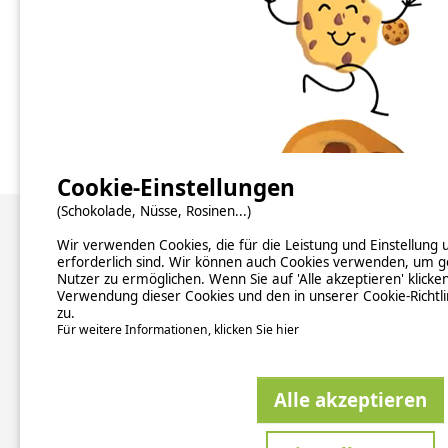
Campingplatz Auvergne
Camping Auvergne-Rhône-Alpes
Camping Bretagne
Camping Burgund-Franche-Comté
Campingplatz Elsass
Camping Grand Est
Cookie-Einstellungen
(Schokolade, Nüsse, Rosinen...)
Über uns
Wir verwenden Cookies, die für die Leistung und Einstellung
erforderlich sind. Wir können auch Cookies verwenden, um g
Nutzer zu ermöglichen. Wenn Sie auf 'Alle akzeptieren' klicke
Hintergrundinformationen
Verwendung dieser Cookies und den in unserer Cookie-Richtl
Newsletter abonnieren
zu.
Verzeichnis der Campingplätze nach Ländern
Für weitere Informationen, klicken Sie hier
Kontakt
Alle akzeptieren
ALLGEM