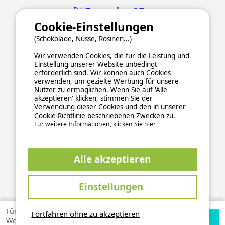
Cookie-Einstellungen
(Schokolade, Nüsse, Rosinen...)
Wir verwenden Cookies, die für die Leistung und
Einstellung unserer Website unbedingt
erforderlich sind. Wir können auch Cookies
verwenden, um gezielte Werbung für unsere
Nutzer zu ermöglichen. Wenn Sie auf 'Alle
ALLGEMEINE NUTZUNGSBEDINGUNGEN
akzeptieren' klicken, stimmen Sie der
DATENSCHUTZERKLÄRUNG
COOKIES
IMPRESSUM
Verwendung dieser Cookies und den in unserer
Cookie-Richtlinie beschriebenen Zwecken zu.
Sichere und zuverlässige Zahlungsabwicklung
Für weitere Informationen, klicken Sie hier
Alle akzeptieren
Einstellungen
This site is protected by reCAPTCHA and the Google
Privacy Policy
and
apply.
Terms of Service
Für 1
Fortfahren ohne zu akzeptieren
Verfügbarkeiten
Zur Campingplatz
Woche
2026 Ucamping. All rights reserved, all media and pictures are