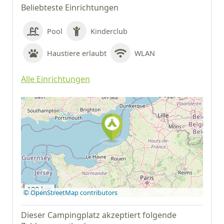
Beliebteste Einrichtungen
Pool
Kinderclub
Haustiere erlaubt
WLAN
Alle Einrichtungen
Auf Google Maps
anzeigen
100 km
© OpenStreetMap contributors
Dieser Campingplatz akzeptiert folgende