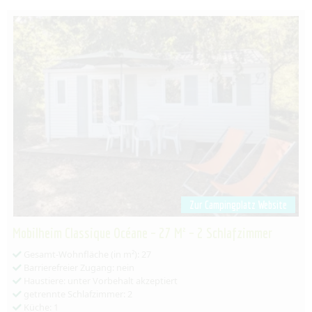
Zur Campingplatz Website
Mobilheim Classique Océane – 27 M² – 2 Schlafzimmer
Gesamt-Wohnfläche (in m²): 27
Barrierefreier Zugang: nein
Haustiere: unter Vorbehalt akzeptiert
getrennte Schlafzimmer: 2
Küche: 1