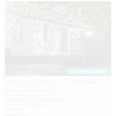
Zur Campingplatz Website
Mobilheim Classique O'hara – 24 M² – 2 Schlafzimmer
Gesamt-Wohnfläche (in m²): 24
Barrierefreier Zugang: nein
Haustiere: unter Vorbehalt akzeptiert
getrennte Schlafzimmer: 2
Küche: 1
Badezimmer: 1