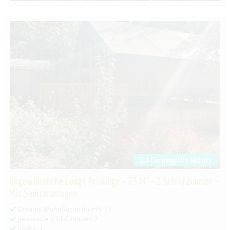
Zur Campingplatz Website
Ungewöhnliche Lodge Privilège – 23 M² – 2 Schlafzimmer –
Mit Sanitäranlagen
Gesamt-Wohnfläche (in m²): 23
getrennte Schlafzimmer: 2
Küche: 1