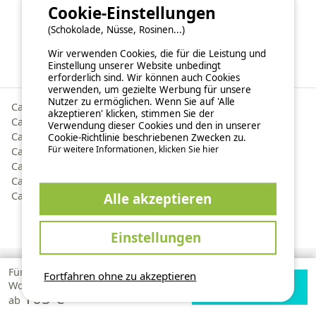
Cookie-Einstellungen
Weitere Campingziele
(Schokolade, Nüsse, Rosinen...)
Wir verwenden Cookies, die für die Leistung und
Einstellung unserer Website unbedingt
Bezirk Neu-Aquitanien
Regionen Frankreich
erforderlich sind. Wir können auch Cookies
verwenden, um gezielte Werbung für unsere
Nutzer zu ermöglichen. Wenn Sie auf 'Alle
Camping Charente
akzeptieren' klicken, stimmen Sie der
Camping Charente-Maritime
Verwendung dieser Cookies und den in unserer
Camping Dordogne
Cookie-Richtlinie beschriebenen Zwecken zu.
Für weitere Informationen, klicken Sie hier
Camping Gironde
Camping Landes
Camping Lot-et-Garonne
Camping Pyrénées Atlantiques
Alle akzeptieren
Einstellungen
Für 1
Fortfahren ohne zu akzeptieren
Verfügbarkeiten
Zur Campingplatz
Über uns
Woche
105 €
prüfen
Website
ab
Hintergrundinformationen