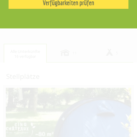
Verfügbarkeiten prüfen
Alle Unterkünfte
11
5
16 verfügbar
Stellplätze