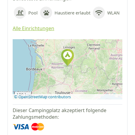
Pool
Haustiere erlaubt
WLAN
Alle Einrichtungen
Auf Google Maps
anzeigen
100 km
© OpenStreetMap contributors
Dieser Campingplatz akzeptiert folgende
Zahlungsmethoden: