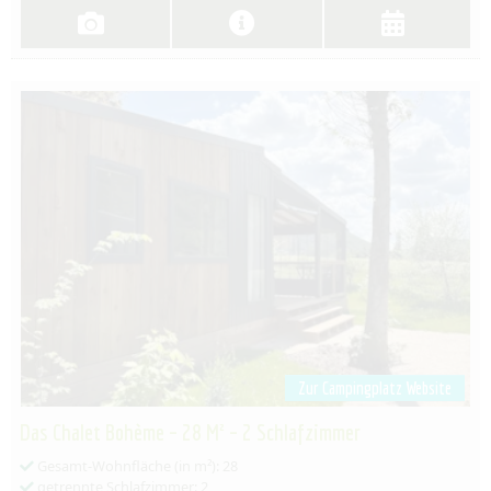
Zur Campingplatz Website
Das Chalet Bohème – 28 M² – 2 Schlafzimmer
Gesamt-Wohnfläche (in m²): 28
getrennte Schlafzimmer: 2