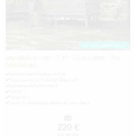
Zur Campingplatz Website
Ungewöhnliche Lodge – 32 M² – 2 Schlafzimmer – Ohne
Sanitäranlagen
Gesamt-Wohnfläche (in m²): 32
Haustiere: unter Vorbehalt akzeptiert
getrennte Schlafzimmer: 2
Küche: 1
Terrasse: 1
Keine Sanitäranlagen (weder WC, noch Bad)
220 €
pro Woche