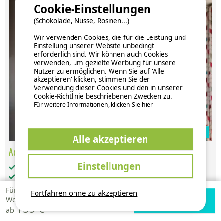
Cookie-Einstellungen
(Schokolade, Nüsse, Rosinen...)
Wir verwenden Cookies, die für die Leistung und
Einstellung unserer Website unbedingt
erforderlich sind. Wir können auch Cookies
verwenden, um gezielte Werbung für unsere
Nutzer zu ermöglichen. Wenn Sie auf 'Alle
akzeptieren' klicken, stimmen Sie der
Verwendung dieser Cookies und den in unserer
Cookie-Richtlinie beschriebenen Zwecken zu.
Für weitere Informationen, klicken Sie hier
Zur Campingplatz Website
Alle akzeptieren
Acapulco - 3 Schlafzimmer - Sonntag
Einstellungen
Gesamt-Wohnfläche (in m²): 30
Barrierefreier Zugang: nein
Haustiere: unter Vorbehalt akzeptiert
Für 1
Fortfahren ohne zu akzeptieren
getrennte Schlafzimmer: 3
Verfügbarkeiten
Zur Campingplatz
Woche
weitere Schlafgelegenheiten: 0
159 €
prüfen
Website
ab
Küche: 1