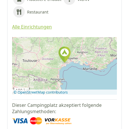
Restaurant
Alle Einrichtungen
Auf Google Maps
anzeigen
100 km
© OpenStreetMap contributors
Dieser Campingplatz akzeptiert folgende
Zahlungsmethoden: