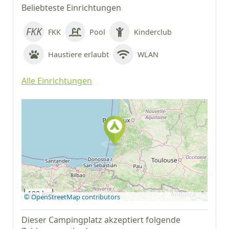
Beliebteste Einrichtungen
FKK
Pool
Kinderclub
Haustiere erlaubt
WLAN
Alle Einrichtungen
Auf Google Maps
anzeigen
100 km
© OpenStreetMap contributors
Dieser Campingplatz akzeptiert folgende