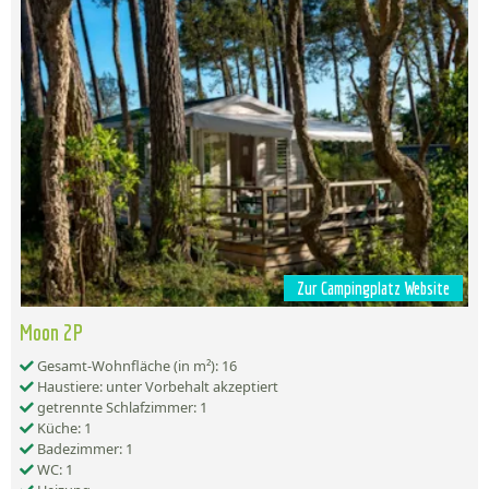
Zur Campingplatz Website
Moon 2P
Gesamt-Wohnfläche (in m²): 16
Haustiere: unter Vorbehalt akzeptiert
getrennte Schlafzimmer: 1
Küche: 1
Badezimmer: 1
WC: 1