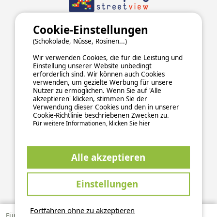
Cookie-Einstellungen
(Schokolade, Nüsse, Rosinen...)
Wir verwenden Cookies, die für die Leistung und
Einstellung unserer Website unbedingt
erforderlich sind. Wir können auch Cookies
verwenden, um gezielte Werbung für unsere
Nutzer zu ermöglichen. Wenn Sie auf 'Alle
akzeptieren' klicken, stimmen Sie der
Verwendung dieser Cookies und den in unserer
ALLGEMEINE NUTZUNGSBEDINGUNGEN
Cookie-Richtlinie beschriebenen Zwecken zu.
DATENSCHUTZERKLÄRUNG
COOKIES
IMPRESSUM
Für weitere Informationen, klicken Sie hier
Sichere und zuverlässige Zahlungsabwicklung
Alle akzeptieren
Einstellungen
Fortfahren ohne zu akzeptieren
This site is protected by reCAPTCHA and the Google
Für 1 Woche
Privacy Policy