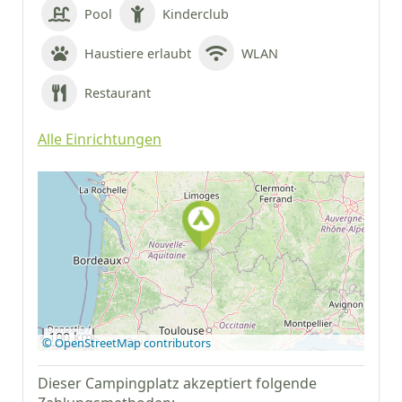
Pool
Kinderclub
Haustiere erlaubt
WLAN
Restaurant
Alle Einrichtungen
Auf Google Maps
anzeigen
100 km
© OpenStreetMap contributors
Dieser Campingplatz akzeptiert folgende