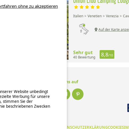
Union Lido Camping Lodg
rtfahren ohne zu akzeptieren
Italien
Venetien
Venezia
Cav
Auf der Karte anze
Sehr gut
8,8
/10
40 Bewertung
Folge uns auf
 unserer Website unbedingt
ezielte Werbung für unsere
n, stimmen Sie der
inie beschriebenen Zwecken
EINE NUTZUNGSBEDINGUNGEN
DATENSCHUTZERKLÄRUNG
COOKIES
IM