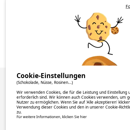
iDEAL
(1)
Fo
Cookie-Einstellungen
Über uns
(Schokolade, Nüsse, Rosinen...)
Wir verwenden Cookies, die für die Leistung und Einstellung
Hintergrundinformationen
erforderlich sind. Wir können auch Cookies verwenden, um g
Newsletter abonnieren
Nutzer zu ermöglichen. Wenn Sie auf 'Alle akzeptieren' klicke
Verzeichnis der Campingplätze nach Ländern
Verwendung dieser Cookies und den in unserer Cookie-Richtl
Kontakt
zu.
Für weitere Informationen, klicken Sie hier
ALLGEM