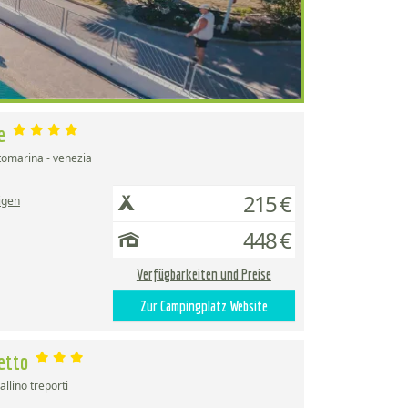
ge
tomarina - venezia
215 €
igen
448 €
Verfügbarkeiten und Preise
Zur Campingplatz Website
hetto
allino treporti