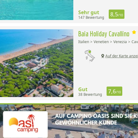
Sehr gut
8,5
/10
147 Bewertung
Baia Holiday Cavallino
Italien
Venetien
Venezia
Cav
Auf der Karte anze
Gut
7,6
/10
38 Bewertung