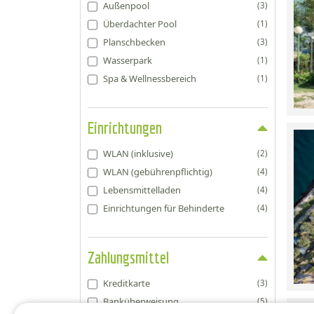
Außenpool
(3)
Überdachter Pool
(1)
Planschbecken
(3)
Wasserpark
(1)
Spa & Wellnessbereich
(1)
Einrichtungen
WLAN (inklusive)
(2)
WLAN (gebührenpflichtig)
(4)
Lebensmittelladen
(4)
Einrichtungen für Behinderte
(4)
Zahlungsmittel
Kreditkarte
(3)
Banküberweisung
(5)