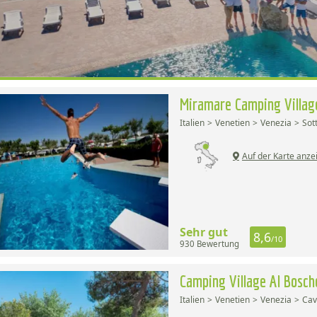
Miramare Camping Villa
Italien
Venetien
Venezia
Sot
Auf der Karte anze
Sehr gut
8,6
/10
930 Bewertung
Camping Village Al Bosc
Italien
Venetien
Venezia
Cav