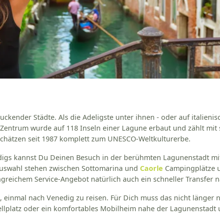
uckender Städte. Als die Adeligste unter ihnen - oder auf italieni
 Zentrum wurde auf 118 Inseln einer Lagune erbaut und zählt mit
schätzen seit 1987 komplett zum UNESCO-Weltkulturerbe.
igs kannst Du Deinen Besuch in der berühmten Lagunenstadt mit
r Auswahl stehen zwischen Sottomarina und
Caorle
Campingplätze u
greichem Service-Angebot natürlich auch ein schneller Transfer 
einmal nach Venedig zu reisen. Für Dich muss das nicht länger n
llplatz oder ein komfortables Mobilheim nahe der Lagunenstadt