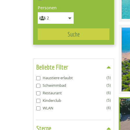
Personen
Suche
Beliebte Filter
Haustiere erlaubt
(5)
Schwimmbad
(5)
Restaurant
(6)
Kinderclub
(5)
WLAN
(6)
Sterne