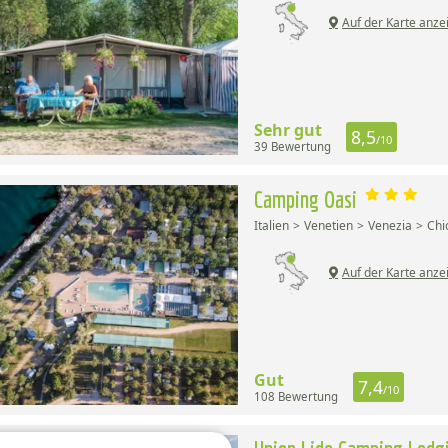
Auf der Karte anze
Sehr gut
8,5
/10
39 Bewertung
Camping Oasi
Italien
Venetien
Venezia
Chi
Auf der Karte anze
Gut
7,4
/10
108 Bewertung