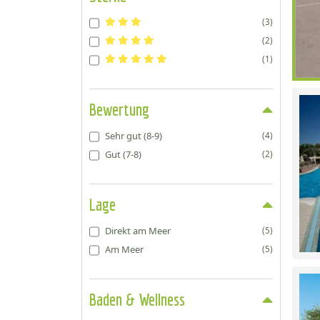
(3)
(2)
(1)
Bewertung
Sehr gut (8-9)
(4)
Gut (7-8)
(2)
Lage
Direkt am Meer
(5)
Am Meer
(5)
Baden & Wellness