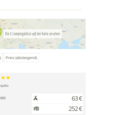
Die
Campingplätze auf der Karte ansehen
6
)
Preis (absteigend)
palto
63 €
igen
252 €