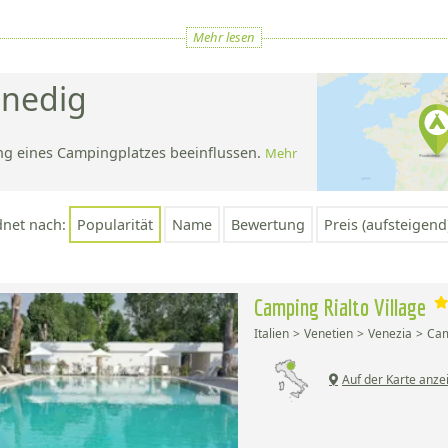
Mehr lesen
enedig
ng eines Campingplatzes beeinflussen.
Mehr
;
dnet nach:
Popularität
Name
Bewertung
Preis (aufsteigend
Camping Rialto Village
Italien
Venetien
Venezia
Cam
Auf der Karte anze