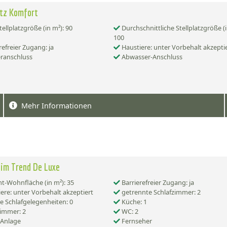
atz Komfort
tellplatzgröße (in m²): 90
Durchschnittliche Stellplatzgröße (i
100
refreier Zugang: ja
Haustiere: unter Vorbehalt akzepti
ranschluss
Abwasser-Anschluss
Mehr Informationen
im Trend De Luxe
-Wohnfläche (in m²): 35
Barrierefreier Zugang: ja
ere: unter Vorbehalt akzeptiert
getrennte Schlafzimmer: 2
e Schlafgelegenheiten: 0
Küche: 1
immer: 2
WC: 2
-Anlage
Fernseher