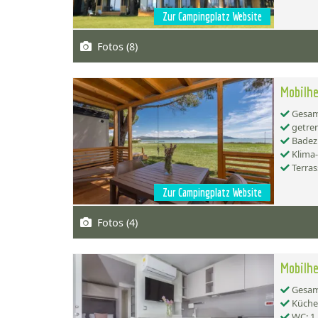
Zur Campingplatz Website
Fotos (8)
Mobilhe
Gesamt
getren
Badez
Klima
Terras
Zur Campingplatz Website
Fotos (4)
Mobilhe
Gesamt
Küche:
WC: 1