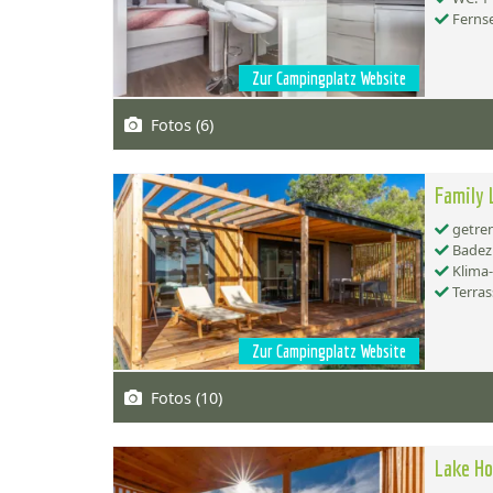
Ferns
Zur Campingplatz Website
Fotos (6)
Family 
getren
Badez
Klima
Terras
Zur Campingplatz Website
Fotos (10)
Lake H