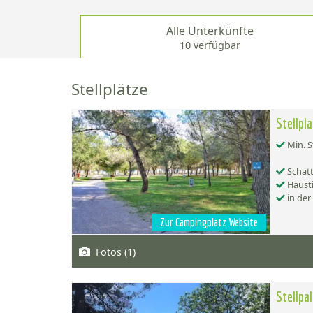
Alle Unterkünfte
10 verfügbar
Stellplätze
Stellpl
Min. S
Schatt
Hausti
in der
Zur Campingplatz Website
Fotos (1)
Stellpa