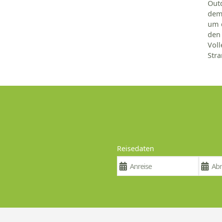
Out
dem 
um 
den 
Vol
Stra
Reisedaten