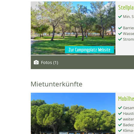
Stellpl
Min. S
Barrie
Wasse
Strom
Zur Campingplatz Website
Fotos (1)
Mietunterkünfte
Mobilhe
Gesamt
Hausti
weiter
Badez
Klima