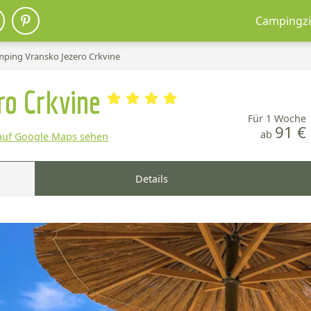
Campingzi
ping Vransko Jezero Crkvine
ro Crkvine
Für 1 Woche
91 €
ab
auf Google Maps sehen
Details