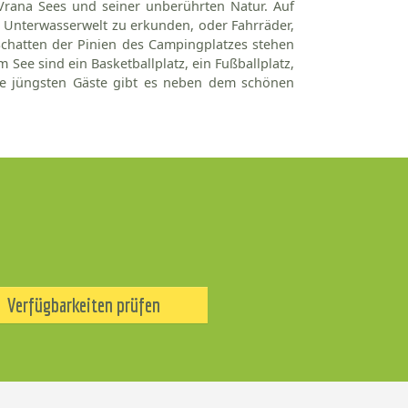
Vrana Sees und seiner unberührten Natur. Auf
 Unterwasserwelt zu erkunden, oder Fahrräder,
chatten der Pinien des Campingplatzes stehen
 See sind ein Basketballplatz, ein Fußballplatz,
die jüngsten Gäste gibt es neben dem schönen
Verfügbarkeiten prüfen