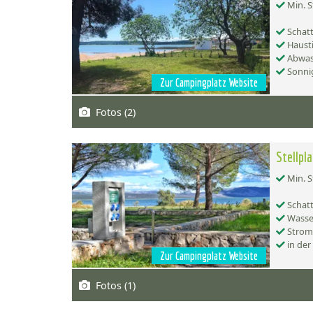
Min. S
Schatt
Hausti
Abwas
Sonnig
Zur Campingplatz Website
Fotos (2)
Stellpl
Min. S
Schatt
Wasse
Strom
in der
Zur Campingplatz Website
Fotos (1)