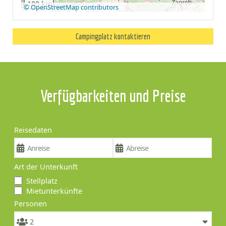
100 km
© OpenStreetMap contributors
Campingplatz kontaktieren
Verfügbarkeiten und Preise
Reisedaten
Art der Unterkunft
Stellplatz
Mietunterkünfte
Personen