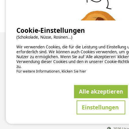
Zur Campingplatz Website
Fotos (9)
Cookie-Einstellungen
(Schokolade, Nüsse, Rosinen...)
Über uns
Wir verwenden Cookies, die für die Leistung und Einstellung
erforderlich sind. Wir können auch Cookies verwenden, um g
Nutzer zu ermöglichen. Wenn Sie auf 'Alle akzeptieren' klicke
Hintergrundinformationen
Verwendung dieser Cookies und den in unserer Cookie-Richtl
Newsletter abonnieren
zu.
Verzeichnis der Campingplätze nach Ländern
Für weitere Informationen, klicken Sie hier
Kontakt
Alle akzeptieren
ALLGEM
Sicher
Einstellungen
This si
2026 Ucam