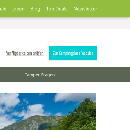
ele
Ideen
Blog
Top Deals
Newsletter
Verfügbarkeiten prüfen
Zur Campingplatz Website
Camper-Fragen