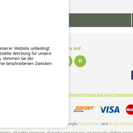
Mehr Informationen
Folge uns auf
 unserer Website unbedingt
ezielte Werbung für unsere
n, stimmen Sie der
inie beschriebenen Zwecken
EINE NUTZUNGSBEDINGUNGEN
DATENSCHUTZERKLÄRUNG
COOKIES
IM
e und zuverlässige Zahlungsabwicklung
te is protected by reCAPTCHA and the Google
and
Privacy Policy
Terms of Servi
ping. All rights reserved, all media and pictures are property of their respe