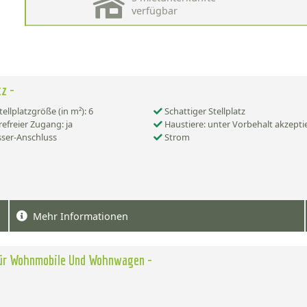
verfügbar
tz -
ellplatzgröße (in m²): 6
Schattiger Stellplatz
refreier Zugang: ja
Haustiere: unter Vorbehalt akzepti
ser-Anschluss
Strom
Mehr Informationen
Für Wohnmobile Und Wohnwagen -