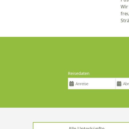
Wir
fre
Str
Reisedaten
Alle Unterkünfte