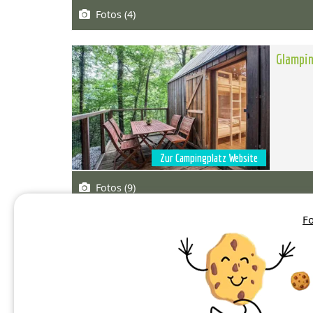
Fotos (4)
Glampin
Zur Campingplatz Website
Fotos (9)
Fo
Glampin