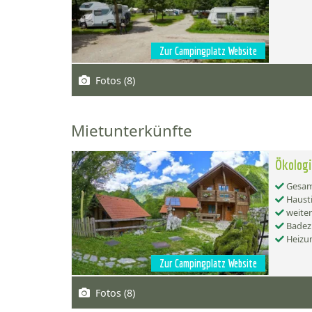
Zur Campingplatz Website
Fotos (8)
Mietunterkünfte
Ökologi
Gesamt
Hausti
weiter
Badez
Heizu
Zur Campingplatz Website
Fotos (8)