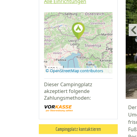
Alle Einrichtungen
Auf Google
Maps
anzeigen
100 km
© OpenStreetMap contributors
Dieser Campingplatz
akzeptiert folgende
Zahlungsmethoden:
Der
Umg
fri
Fuß
Campingplatz kontaktieren
Pos