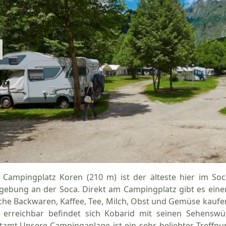
 Campingplatz Koren (210 m) ist der älteste hier im Socat
ebung an der Soca. Direkt am Campingplatz gibt es einen 
sche Backwaren, Kaffee, Tee, Milch, Obst und Gemüse kaufe
 erreichbar befindet sich Kobarid mit seinen Sehenswür
tamt.Unsere Campinganlage ist ein sehr beliebter Treffpun