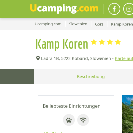
Ucamping.com
Slowenien
Görz
Kamp Koren
Kamp Koren
Ladra 1B,
5222 Kobarid, Slowenien -
Karte au
Beschreibung
Beliebteste Einrichtungen