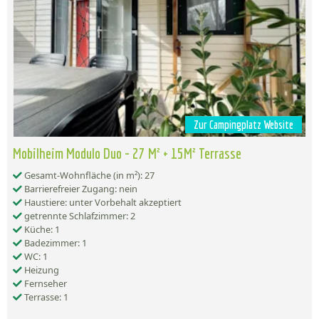
Zur Campingplatz Website
Mobilheim Modulo Duo - 27 M² + 15M² Terrasse
Gesamt-Wohnfläche (in m²): 27
Barrierefreier Zugang: nein
Haustiere: unter Vorbehalt akzeptiert
getrennte Schlafzimmer: 2
Küche: 1
Badezimmer: 1
WC: 1
Heizung
Fernseher
Terrasse: 1