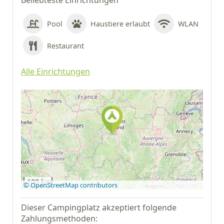
Beliebteste Einrichtungen
Pool
Haustiere erlaubt
WLAN
Restaurant
Alle Einrichtungen
Auf Google Maps
anzeigen
100 km
© OpenStreetMap contributors
Dieser Campingplatz akzeptiert folgende
Zahlungsmethoden: