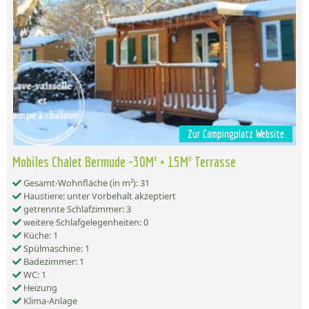
Zur Campingplatz Website
Mobiles Chalet Bermude -30M² + 15M² Terrasse
Gesamt-Wohnfläche (in m²): 31
Haustiere: unter Vorbehalt akzeptiert
getrennte Schlafzimmer: 3
weitere Schlafgelegenheiten: 0
Küche: 1
Spülmaschine: 1
Badezimmer: 1
WC: 1
Heizung
Klima-Anlage