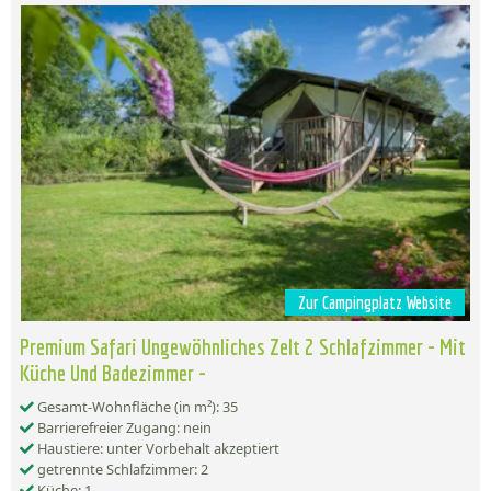
Zur Campingplatz Website
Premium Safari Ungewöhnliches Zelt 2 Schlafzimmer - Mit
Küche Und Badezimmer -
Gesamt-Wohnfläche (in m²): 35
Barrierefreier Zugang: nein
Haustiere: unter Vorbehalt akzeptiert
getrennte Schlafzimmer: 2
Küche: 1