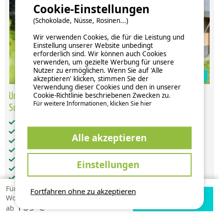
Cookie-Einstellungen
(Schokolade, Nüsse, Rosinen...)
Wir verwenden Cookies, die für die Leistung und
Einstellung unserer Website unbedingt
erforderlich sind. Wir können auch Cookies
verwenden, um gezielte Werbung für unsere
Nutzer zu ermöglichen. Wenn Sie auf 'Alle
Zur Campingplatz Website
akzeptieren' klicken, stimmen Sie der
Verwendung dieser Cookies und den in unserer
Ungewöhnliches Zelt Nature Confort Lodge 2
Cookie-Richtlinie beschriebenen Zwecken zu.
Für weitere Informationen, klicken Sie hier
Schlafzimmer-
Gesamt-Wohnfläche (in m²): 30
Barrierefreier Zugang: nein
Alle akzeptieren
Haustiere: unter Vorbehalt akzeptiert
getrennte Schlafzimmer: 2
Küche: 1
Einstellungen
Keine Sanitäranlagen (weder WC, noch Bad)
Kein WC
Kein Badezimmer
Für 1
Fortfahren ohne zu akzeptieren
Verfügbarkeiten
Zur Campingplatz
Woche
169 €
prüfen
Website
ab