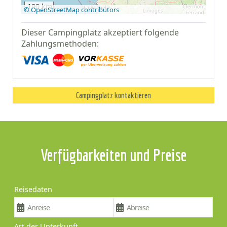
100 km
© OpenStreetMap contributors
Dieser Campingplatz akzeptiert folgende
Zahlungsmethoden:
Campingplatz kontaktieren
Verfügbarkeiten und Preise
Reisedaten
Art der Unterkunft