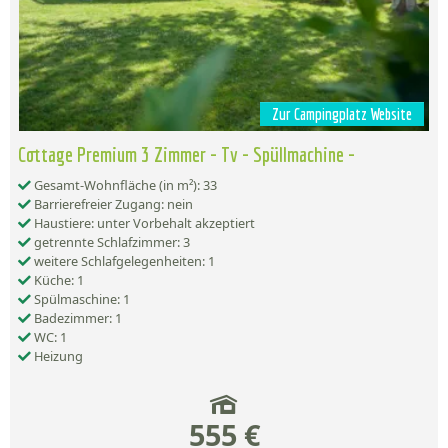
Zur Campingplatz Website
Cottage Premium 3 Zimmer - Tv - Spüllmachine -
Gesamt-Wohnfläche (in m²): 33
Barrierefreier Zugang: nein
Haustiere: unter Vorbehalt akzeptiert
getrennte Schlafzimmer: 3
weitere Schlafgelegenheiten: 1
Küche: 1
Spülmaschine: 1
Badezimmer: 1
WC: 1
Heizung
555 €