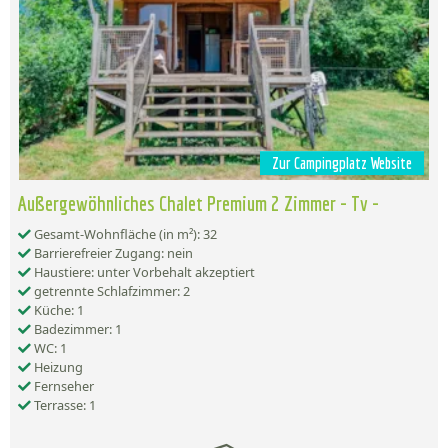
Zur Campingplatz Website
Außergewöhnliches Chalet Premium 2 Zimmer - Tv -
Gesamt-Wohnfläche (in m²): 32
Barrierefreier Zugang: nein
Haustiere: unter Vorbehalt akzeptiert
getrennte Schlafzimmer: 2
Küche: 1
Badezimmer: 1
WC: 1
Heizung
Fernseher
Terrasse: 1