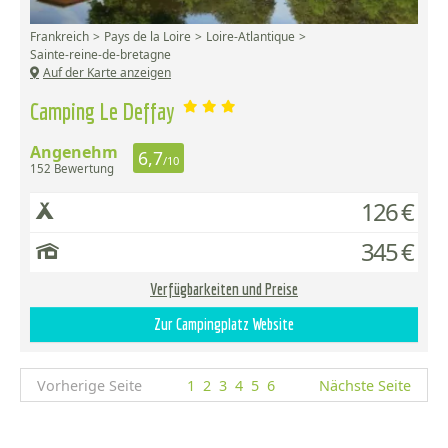
Frankreich
Pays de la Loire
Loire-Atlantique
Sainte-reine-de-bretagne
Auf der Karte anzeigen
Camping Le Deffay
Angenehm
6,7
/10
152 Bewertung
126 €
345 €
Verfügbarkeiten und Preise
Zur Campingplatz Website
Vorherige Seite
1
2
3
4
5
6
Nächste Seite