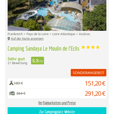
Frankreich
Pays de la Loire
Loire-Atlantique
Assérac
Auf der Karte anzeigen
Camping Sandaya Le Moulin de l'Eclis
Sehr gut
8,8
/10
21 Bewertung
SONDERANGEBOT
151,20 €
189 €
291,20 €
364 €
Verfügbarkeiten und Preise
Zur Campingplatz Website