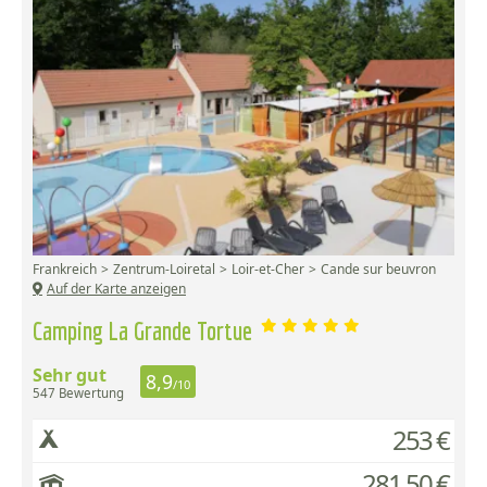
Frankreich
Zentrum-Loiretal
Loir-et-Cher
Cande sur beuvron
Auf der Karte anzeigen
Camping La Grande Tortue
Sehr gut
8,9
/10
547 Bewertung
253 €
281,50 €