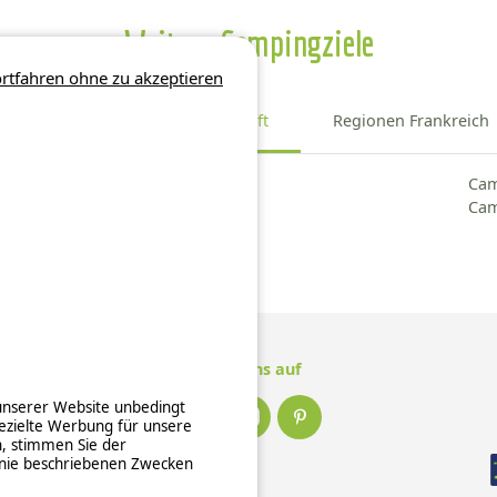
Weitere Campingziele
rtfahren ohne zu akzeptieren
Bezirk Burgund und Freigrafschaft
Regionen Frankreich
Camping Jura
Cam
Camping Nièvre
Cam
Camping Saône-et-Loire
Folge uns auf
 unserer Website unbedingt
ezielte Werbung für unsere
n, stimmen Sie der
inie beschriebenen Zwecken