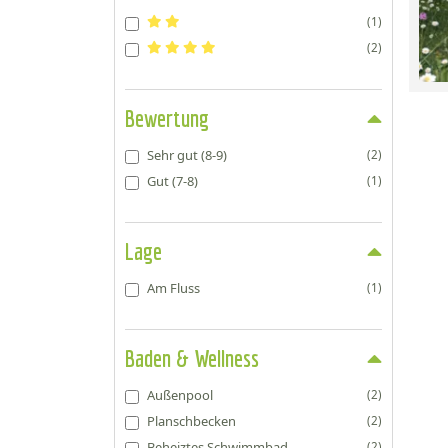
(1)
(2)
Bewertung
Sehr gut (8-9)
(2)
Gut (7-8)
(1)
Lage
Am Fluss
(1)
Baden & Wellness
Außenpool
(2)
Planschbecken
(2)
Beheiztes Schwimmbad
(2)