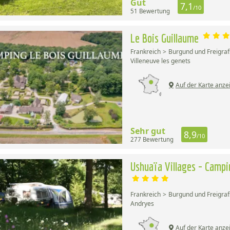
Gut
7,1
/10
51 Bewertung
Le Bois Guillaume
Frankreich
Burgund und Freigraf
Villeneuve les genets
Auf der Karte anze
Sehr gut
8,9
/10
277 Bewertung
Ushuaïa Villages - Campin
Frankreich
Burgund und Freigraf
Andryes
Auf der Karte anze