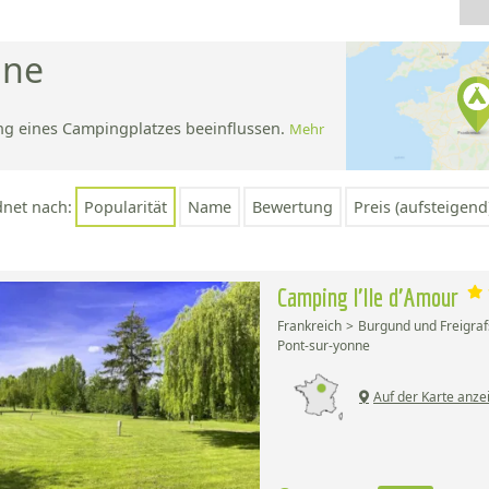
nne
ng eines Campingplatzes beeinflussen.
Mehr
;
dnet nach:
Popularität
Name
Bewertung
Preis (aufsteigend
Camping l'Ile d'Amour
Frankreich
Burgund und Freigraf
Pont-sur-yonne
Auf der Karte anze