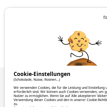
Fo
Camping Côte d'Or
Camping Doubs
Camping Haute-Saône
Cookie-Einstellungen
Über uns
(Schokolade, Nüsse, Rosinen...)
Wir verwenden Cookies, die für die Leistung und Einstellung
Hintergrundinformationen
erforderlich sind. Wir können auch Cookies verwenden, um g
Newsletter abonnieren
Nutzer zu ermöglichen. Wenn Sie auf 'Alle akzeptieren' klicke
Verzeichnis der Campingplätze nach Ländern
Verwendung dieser Cookies und den in unserer Cookie-Richtl
Kontakt
zu.