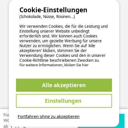
Cookie-Einstellungen
(Schokolade, Nüsse, Rosinen...)
Wir verwenden Cookies, die für die Leistung und
Einstellung unserer Website unbedingt
erforderlich sind. Wir können auch Cookies
verwenden, um gezielte Werbung für unsere
ALLGEMEINE NUTZUNGSBEDINGUNGEN
Nutzer zu ermöglichen. Wenn Sie auf 'Alle
DATENSCHUTZERKLÄRUNG
COOKIES
IMPRESSUM
akzeptieren' klicken, stimmen Sie der
Verwendung dieser Cookies und den in unserer
Sichere und zuverlässige Zahlungsabwicklung
Cookie-Richtlinie beschriebenen Zwecken zu.
Für weitere Informationen, klicken Sie hier
Alle akzeptieren
Einstellungen
This site is protected by reCAPTCHA and the Google
Privacy Policy
and
apply.
Terms of Service
Für 1
Fortfahren ohne zu akzeptieren
2026 Ucamping. All rights reserved, all media and pictures are
Verfügbarkeiten
Zur Campingplatz
Woche
property of their respective owners.
147 €
prüfen
Website
ab