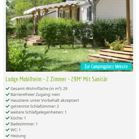
Zur Campingplatz Website
Lodge Mobilheim - 2 Zimmer - 29M² Mit Sanitär
Gesamt-Wohnfläche (in m²): 29
Barrierefreier Zugang: nein
Haustiere: unter Vorbehalt akzeptiert
getrennte Schlafzimmer: 2
weitere Schlafgelegenheiten: 1
Küche: 1
Badezimmer: 1
WC: 1
Heizung