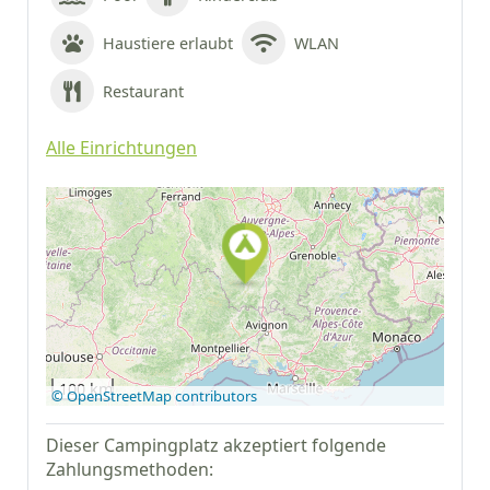
Haustiere erlaubt
WLAN
Restaurant
Alle Einrichtungen
Auf Google Maps
anzeigen
100 km
© OpenStreetMap contributors
Dieser Campingplatz akzeptiert folgende
Zahlungsmethoden: