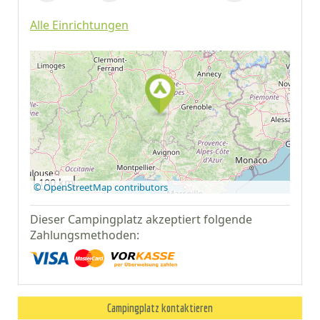
Alle Einrichtungen
Auf Google Maps
anzeigen
100 km
© OpenStreetMap contributors
Dieser Campingplatz akzeptiert folgende
Zahlungsmethoden:
Campingplatz kontaktieren