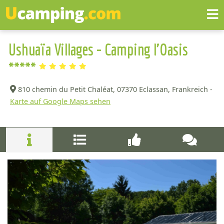
Ushuaïa Villages - Camping l'Oasis
*****
810 chemin du Petit Chaléat,
07370 Eclassan, Frankreich -
Karte auf Google Maps sehen