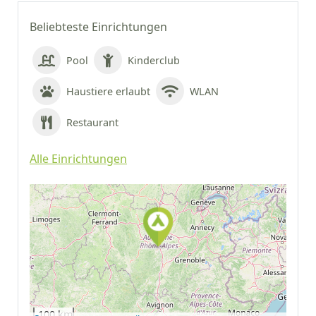
Beliebteste Einrichtungen
Pool
Kinderclub
Haustiere erlaubt
WLAN
Restaurant
Alle Einrichtungen
Auf Google Maps
anzeigen
100 km