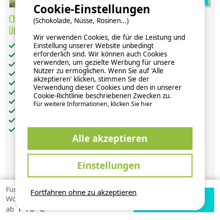
Cookie-Einstellungen
Chalet Privilège Panoramic 2 Schlafzimmer - Tv - 25 M²,
(Schokolade, Nüsse, Rosinen...)
Überdachte Terrasse Van 18M²
Wir verwenden Cookies, die für die Leistung und
Einstellung unserer Website unbedingt
Gesamt-Wohnfläche (in m²): 43
erforderlich sind. Wir können auch Cookies
Barrierefreier Zugang: nein
verwenden, um gezielte Werbung für unsere
Haustiere: unter Vorbehalt akzeptiert
Nutzer zu ermöglichen. Wenn Sie auf 'Alle
getrennte Schlafzimmer: 2
akzeptieren' klicken, stimmen Sie der
weitere Schlafgelegenheiten: 0
Verwendung dieser Cookies und den in unserer
Küche: 1
Cookie-Richtlinie beschriebenen Zwecken zu.
Badezimmer: 1
Für weitere Informationen, klicken Sie hier
WC: 1
Heizung
Fernseher
Alle akzeptieren
Einstellungen
Verfügbarkeiten und Preise
Für 1
Fortfahren ohne zu akzeptieren
Verfügbarkeiten
Zur Campingplatz
Woche
140 €
prüfen
Website
ab