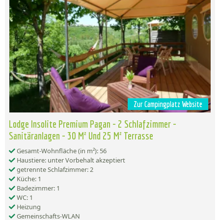
Zur Campingplatz Website
Lodge Insolite Premium Pagan - 2 Schlafzimmer -
Sanitäranlagen - 30 M² Und 25 M² Terrasse
Gesamt-Wohnfläche (in m²): 56
Haustiere: unter Vorbehalt akzeptiert
getrennte Schlafzimmer: 2
Küche: 1
Badezimmer: 1
WC: 1
Heizung
Gemeinschafts-WLAN