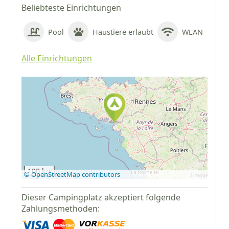
Beliebteste Einrichtungen
Pool
Haustiere erlaubt
WLAN
Alle Einrichtungen
Auf Google Maps
anzeigen
100 km
© OpenStreetMap contributors
Dieser Campingplatz akzeptiert folgende
Zahlungsmethoden: