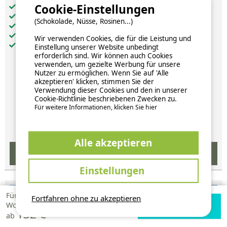
Cookie-Einstellungen
WC: 1
Heizung
(Schokolade, Nüsse, Rosinen...)
Fernseher
Gemeinschafts-WLAN
Wir verwenden Cookies, die für die Leistung und
Terrasse: 1
Einstellung unserer Website unbedingt
erforderlich sind. Wir können auch Cookies
verwenden, um gezielte Werbung für unsere
Nutzer zu ermöglichen. Wenn Sie auf 'Alle
440 €
akzeptieren' klicken, stimmen Sie der
Verwendung dieser Cookies und den in unserer
pro Woche
Cookie-Richtlinie beschriebenen Zwecken zu.
Für weitere Informationen, klicken Sie hier
Verfügbarkeiten und Preise
Alle akzeptieren
Einstellungen
Für 1
Fortfahren ohne zu akzeptieren
Verfügbarkeiten
Zur Campingplatz
Woche
132 €
prüfen
Website
ab