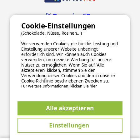
Cookie-Einstellungen
(Schokolade, Nüsse, Rosinen...)
Wir verwenden Cookies, die für die Leistung und
Einstellung unserer Website unbedingt
erforderlich sind. Wir können auch Cookies
verwenden, um gezielte Werbung für unsere
Nutzer zu ermöglichen. Wenn Sie auf 'Alle
ALLGEMEINE NUTZUNGSBEDINGUNGEN
akzeptieren' klicken, stimmen Sie der
DATENSCHUTZERKLÄRUNG
COOKIES
IMPRESSUM
Verwendung dieser Cookies und den in unserer
Cookie-Richtlinie beschriebenen Zwecken zu.
Sichere und zuverlässige Zahlungsabwicklung
Für weitere Informationen, klicken Sie hier
Alle akzeptieren
Einstellungen
This site is protected by reCAPTCHA and the Google
Privacy Policy
and
apply.
Terms of Service