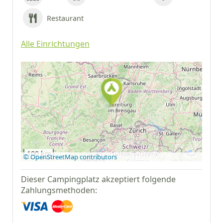
Restaurant
Alle Einrichtungen
Auf Google Maps
anzeigen
100 km
© OpenStreetMap contributors
Dieser Campingplatz akzeptiert folgende
Zahlungsmethoden: