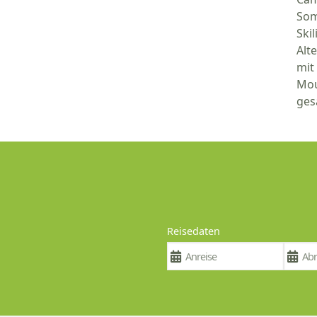
Som
Ski
Alt
mit
Mou
ges
Reisedaten