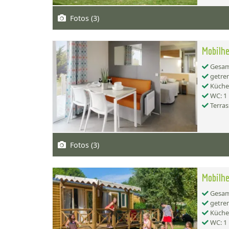
Fotos (3)
Mobilhe
Gesamt
getren
Küche:
WC: 1
Terras
Fotos (3)
Mobilhe
Gesamt
getren
Küche:
WC: 1