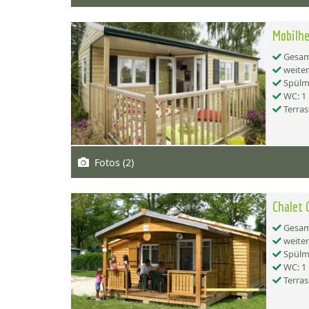
Mobilhe
Gesamt
weiter
Spülma
WC: 1
Terras
Fotos (2)
Chalet 
Gesamt
weiter
Spülma
WC: 1
Terras