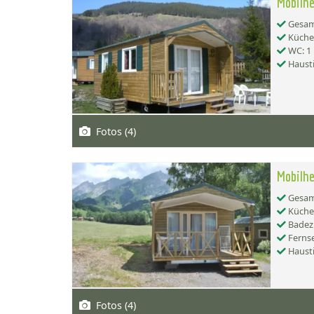
Mobilhe
Gesamt
Küche:
WC: 1
Hausti
Fotos (4)
Mobilhe
Gesamt
Küche:
Badez
Ferns
Hausti
Fotos (4)