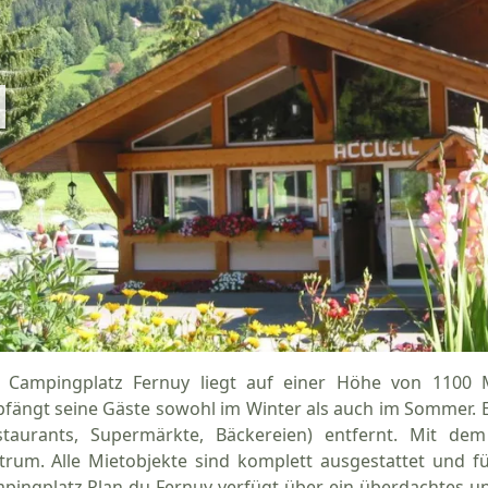
 Campingplatz Fernuy liegt auf einer Höhe von 1100 
fängt seine Gäste sowohl im Winter als auch im Sommer. E
staurants, Supermärkte, Bäckereien) entfernt. Mit de
trum. Alle Mietobjekte sind komplett ausgestattet und f
pingplatz Plan du Fernuy verfügt über ein überdachtes 