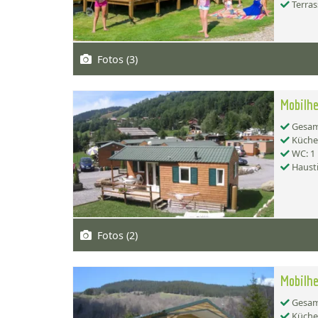
Terras
Fotos (3)
Mobilh
Gesamt
Küche:
WC: 1
Hausti
Fotos (2)
Mobilhe
Gesamt
Küche: