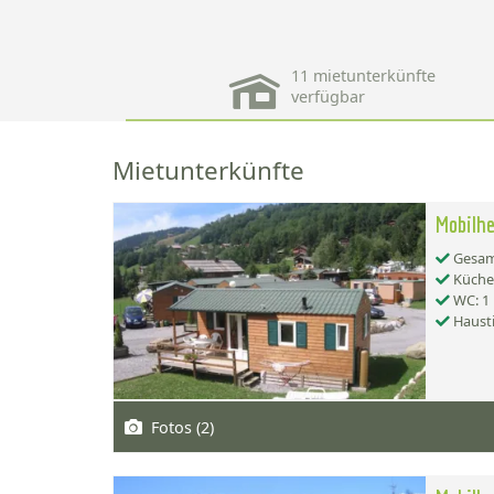
11 mietunterkünfte
verfügbar
Mietunterkünfte
Mobilh
Gesamt
Küche:
WC: 1
Hausti
Fotos (2)