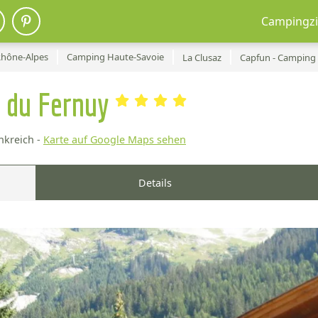
Campingzi
hône-Alpes
Camping Haute-Savoie
La Clusaz
Capfun - Camping 
n du Fernuy
nkreich -
Karte auf Google Maps sehen
Details