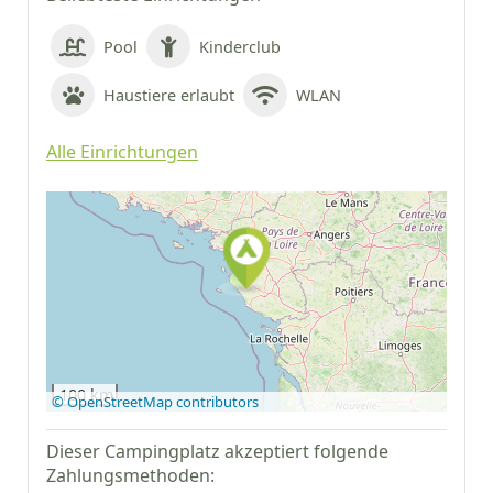
Pool
Kinderclub
Haustiere erlaubt
WLAN
Alle Einrichtungen
Auf Google Maps
anzeigen
100 km
© OpenStreetMap contributors
Dieser Campingplatz akzeptiert folgende
Zahlungsmethoden: