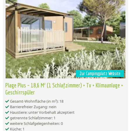
Zur Campingplatz Website
Plage Plus – 18,6 M² (1 Schlafzimmer) + Tv + Klimaanlage +
Geschirrspüler
Gesamt-Wohnfläche (in m²): 18
Barrierefreier Zugang: nein
Haustiere: unter Vorbehalt akzeptiert
getrennte Schlafzimmer: 1
weitere Schlafgelegenheiten: 0
Küche: 1