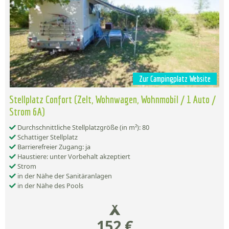
Zur Campingplatz Website
Stellplatz Confort (Zelt, Wohnwagen, Wohnmobil / 1 Auto /
Strom 6A)
Durchschnittliche Stellplatzgröße (in m²): 80
Schattiger Stellplatz
Barrierefreier Zugang: ja
Haustiere: unter Vorbehalt akzeptiert
Strom
in der Nähe der Sanitäranlagen
in der Nähe des Pools
152 €