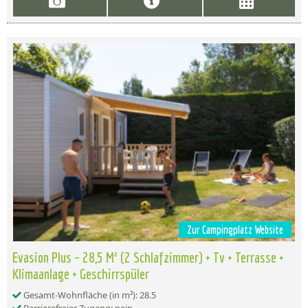
Zur Campingplatz Website
Evasion Plus – 28,5 M² (2 Schlafzimmer) + Tv + Terrasse +
Klimaanlage + Geschirrspüler
Gesamt-Wohnfläche (in m²): 28.5