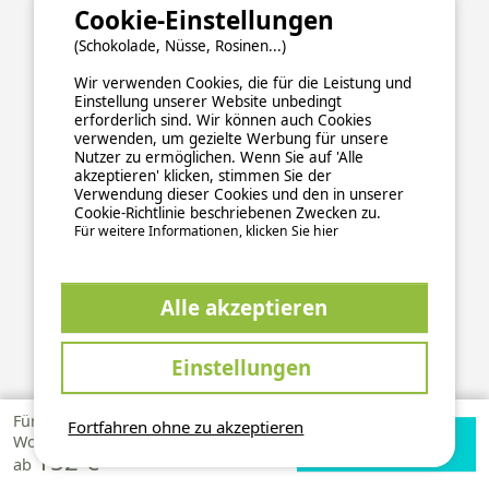
Cookie-Einstellungen
(Schokolade, Nüsse, Rosinen...)
Unsere Partner
Wir verwenden Cookies, die für die Leistung und
Einstellung unserer Website unbedingt
erforderlich sind. Wir können auch Cookies
verwenden, um gezielte Werbung für unsere
Nutzer zu ermöglichen. Wenn Sie auf 'Alle
akzeptieren' klicken, stimmen Sie der
Verwendung dieser Cookies und den in unserer
Cookie-Richtlinie beschriebenen Zwecken zu.
Für weitere Informationen, klicken Sie hier
Alle akzeptieren
Einstellungen
ALLGEMEINE NUTZUNGSBEDINGUNGEN
Für 1
Fortfahren ohne zu akzeptieren
Verfügbarkeiten
Zur Campingplatz
Woche
DATENSCHUTZERKLÄRUNG
COOKIES
IMPRESSUM
152 €
prüfen
Website
ab
Sichere und zuverlässige Zahlungsabwicklung