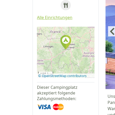
Alle Einrichtungen
Auf Google
Maps
anzeigen
100 km
© OpenStreetMap contributors
Dieser Campingplatz
akzeptiert folgende
Uns
Zahlungsmethoden:
Pan
Wan
und