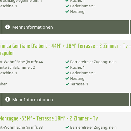
e Schlafgelegenheiten: 1
Küche: 1
schine: 1
Badezimmer: 1
Heizung
Mehr Informationen
im La Gentiane D'albert - 44M² + 18M² Terrasse - 2 Zimmer - Tv -
rspüler
-Wohnfläche (in m²): 44
Barrierefreier Zugang: nein
nte Schlafzimmer: 2
Küche: 1
schine: 1
Badezimmer: 1
Heizung
eher
Terrasse: 1
Mehr Informationen
Montagne -33M² + Terrasse 18M² - 2 Zimmer - Tv
-Wohnfläche (in m²): 33
Barrierefreier Zugang: nein