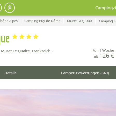
Campingzi
hône-Alpes
Camping Puy-de-Dôme
Murat Le Quaire
Camping L
que
Für 1 Woche
 Murat Le Quaire, Frankreich -
126 €
ab
Details
Camper-Bewertungen (849)