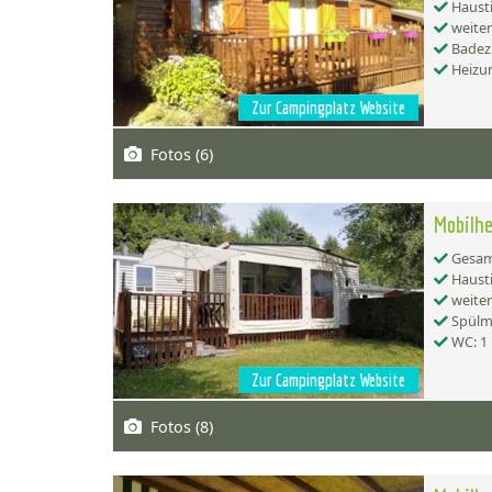
Hausti
weiter
Badez
Heizu
Zur Campingplatz Website
Fotos (6)
Mobilhe
Gesamt
Hausti
weiter
Spülma
WC: 1
Zur Campingplatz Website
Fotos (8)