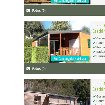
Zur Campingplatz Website
Fotos (9)
Chalet 
Geschir
Gesamt
Hausti
Küche:
Badez
Heizu
Zur Campingplatz Website
Fotos (9)
Chalet 
Geschir
Gesamt
Hausti