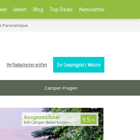
ele
Ideen
Blog
Top Deals
Newsletter
e Panoramique
Verfügbarkeiten prüfen
Zur Campingplatz Website
Camper-Fragen
Ausgezeichnet
9,5
/10
849 Camper-Bewertungen