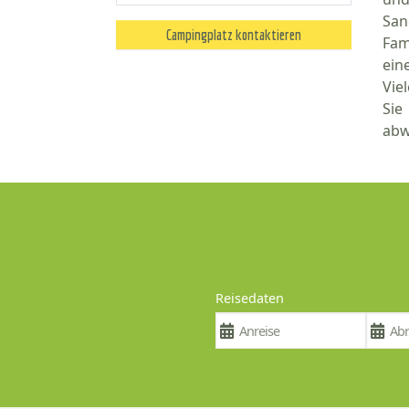
Sa
Campingplatz kontaktieren
Fam
ein
Vie
Sie
abw
Reisedaten