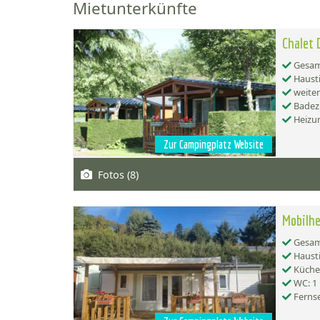
Mietunterkünfte
Chalet 
Gesamt
Hausti
weiter
Badez
Heizu
Zur Campingplatz Website
Fotos (8)
Mobilhe
Gesamt
Hausti
Küche:
WC: 1
Ferns