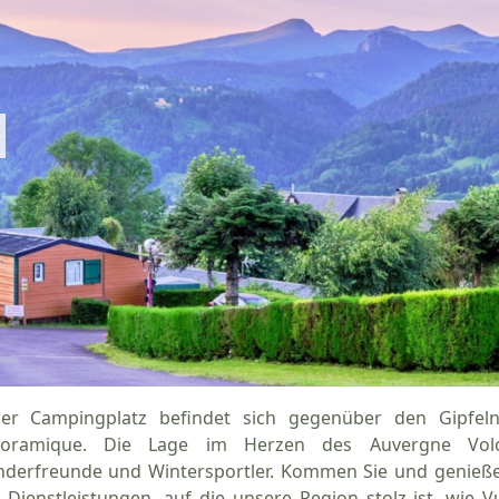
er Campingplatz befindet sich gegenüber den Gipfel
oramique. Die Lage im Herzen des Auvergne Volcan
derfreunde und Wintersportler. Kommen Sie und genießen
 Dienstleistungen, auf die unsere Region stolz ist, wie 