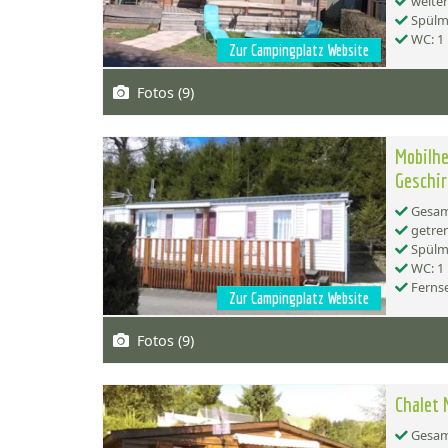
weiter
Spülma
WC: 1
Zur Campingplatz Website
Fotos (9)
Mobilhe
Geschir
Gesamt
getren
Spülma
WC: 1
Ferns
Zur Campingplatz Website
Fotos (9)
Chalet 
Gesamt