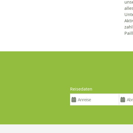
unse
all
Unte
Akt
zah
Pail
Reisedaten