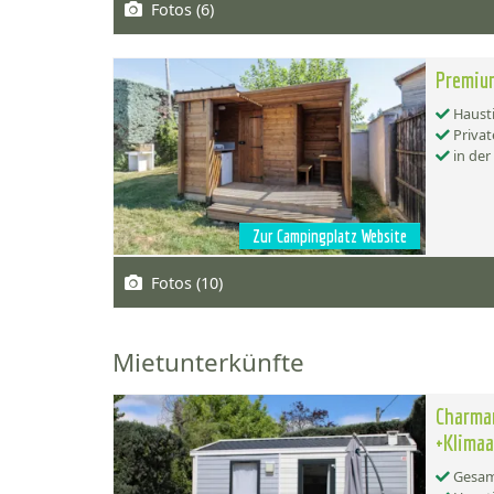
Fotos (6)
Premium
Hausti
Privat
in der
Zur Campingplatz Website
Fotos (10)
Mietunterkünfte
Charma
+Klimaa
Gesamt