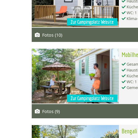
Hausti
Küche:
WC: 1
Klima
Zur Campingplatz Website
Fotos (10)
Mobilhe
Gesamt
Hausti
Küche:
WC: 1
Gemei
Zur Campingplatz Website
Fotos (9)
Bengali