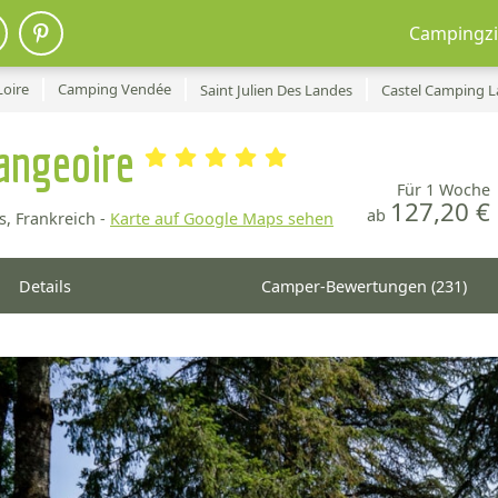
Campingzi
Loire
Camping Vendée
Saint Julien Des Landes
Castel Camping L
rangeoire
Für 1 Woche
127,20 €
ab
, Frankreich -
Karte auf Google Maps sehen
Details
Camper-Bewertungen (231)