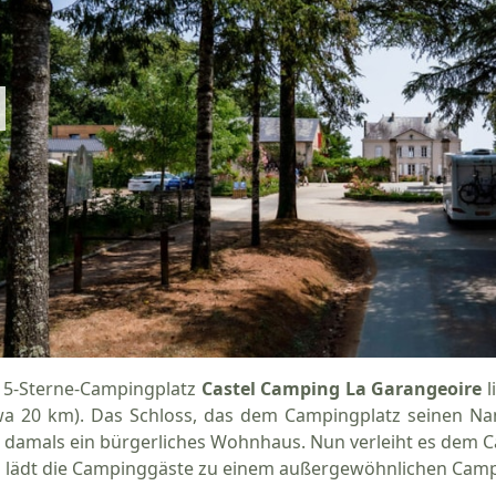
 5-Sterne-Campingplatz
Castel Camping La Garangeoire
l
wa 20 km). Das Schloss, das dem Campingplatz seinen N
 damals ein bürgerliches Wohnhaus. Nun verleiht es dem
 lädt die Campinggäste zu einem außergewöhnlichen Campin