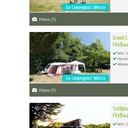
Zur Campingplatz Website
Fotos (7)
Grand C
Fließw
Min. S
Hausti
Abwas
Zur Campingplatz Website
Fotos (7)
Stellpl
Fließw
Min. S