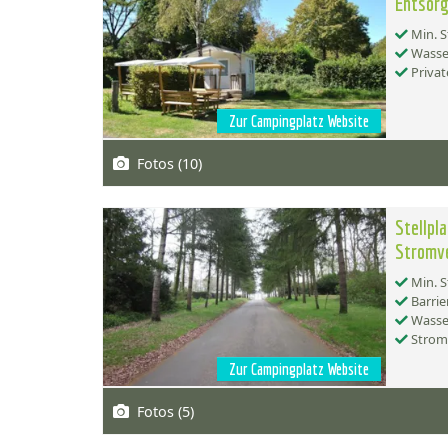
Entsorg
Min. S
Wasse
Privat
Zur Campingplatz Website
Fotos (10)
Stellpl
Stromv
Min. S
Barrie
Wasse
Strom
Zur Campingplatz Website
Fotos (5)