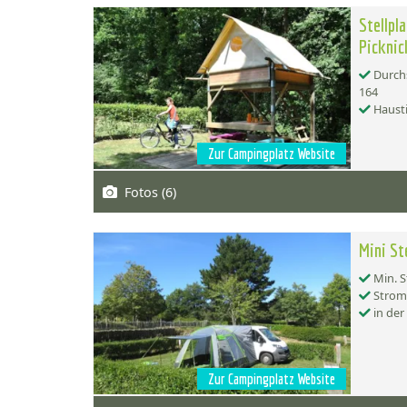
Stellpl
Picknic
Durchs
164
Hausti
Zur Campingplatz Website
Fotos (6)
Mini St
Min. S
Strom
in der
Zur Campingplatz Website