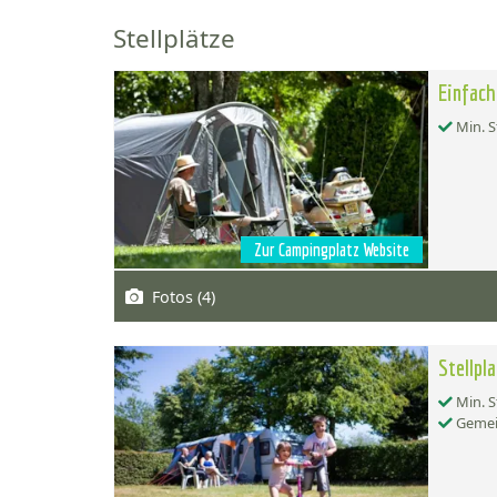
Stellplätze
Einfach
Min. S
Zur Campingplatz Website
Fotos (4)
Stellpl
Min. S
Gemei