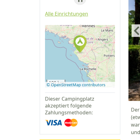
Alle Einrichtungen
Auf Google
Maps
anzeigen
100 km
© OpenStreetMap contributors
Dieser Campingplatz
akzeptiert folgende
Der
Zahlungsmethoden:
(et
war
und