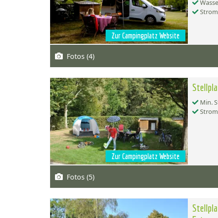
Wasse
Strom
Zur Campingplatz Website
Fotos (4)
Stellpl
Min. S
Strom
Zur Campingplatz Website
Fotos (5)
Stellpl