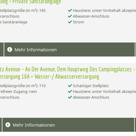
ung + Private Sanitäranglage
tellplatzgröße (in m²): 145
Haustiere: unter Vorbehalt akzepti
ranschluss
Abwasser-Anschluss
e Sanitäranlage
Strom
Mehr Informationen
atz Avenue – An Der Avenue, Dem Hauptweg Des Campingplatzes -
ersorgung 16A + Wasser-/ Abwasserversorgung
tellplatzgröße (in m²): 110
Schattiger Stellplatz
refreier Zugang: nein
Haustiere: unter Vorbehalt akzepti
ranschluss
Abwasser-Anschluss
Mehr Informationen