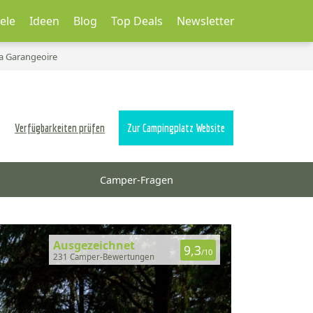
ele
Ideen
Blog
Top Deals
Newsletter
a Garangeoire
Verfügbarkeiten prüfen
Zur Campingplatz Website
Camper-Fragen
Ausgezeichnet
9,3
/10
231 Camper-Bewertungen