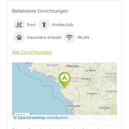
Beliebteste Einrichtungen
Pool
Kinderclub
Haustiere erlaubt
WLAN
Alle Einrichtungen
Auf Google Maps
anzeigen
100 km
© OpenStreetMap contributors