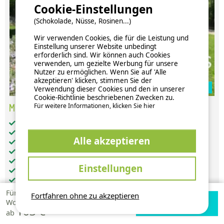
Cookie-Einstellungen
(Schokolade, Nüsse, Rosinen...)
Wir verwenden Cookies, die für die Leistung und
Einstellung unserer Website unbedingt
erforderlich sind. Wir können auch Cookies
verwenden, um gezielte Werbung für unsere
Nutzer zu ermöglichen. Wenn Sie auf 'Alle
akzeptieren' klicken, stimmen Sie der
Zur Campingplatz Website
Verwendung dieser Cookies und den in unserer
Cookie-Richtlinie beschriebenen Zwecken zu.
Für weitere Informationen, klicken Sie hier
Mobilheim Komfort 3 Zimmer 8 Personen
Gesamt-Wohnfläche (in m²): 36
Barrierefreier Zugang: nein
Alle akzeptieren
Haustiere: unter Vorbehalt akzeptiert
getrennte Schlafzimmer: 3
weitere Schlafgelegenheiten: 1
Einstellungen
Küche: 1
Badezimmer: 1
WC: 1
Für 1
Fortfahren ohne zu akzeptieren
Verfügbarkeiten
Zur Campingplatz
Heizung
Woche
103 €
prüfen
Website
Fernseher
ab