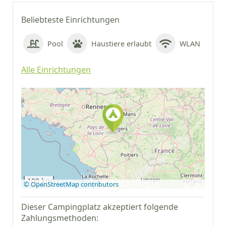
Beliebteste Einrichtungen
Pool
Haustiere erlaubt
WLAN
Alle Einrichtungen
Auf Google Maps
anzeigen
100 km
© OpenStreetMap contributors
Dieser Campingplatz akzeptiert folgende
Zahlungsmethoden: