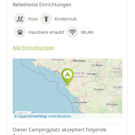
Beliebteste Einrichtungen
Pool
Kinderclub
Haustiere erlaubt
WLAN
Alle Einrichtungen
Auf Google Maps
anzeigen
100 km
© OpenStreetMap contributors
Dieser Campingplatz akzeptiert folgende