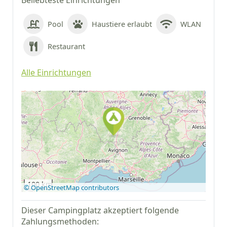
Beliebteste Einrichtungen
Pool
Haustiere erlaubt
WLAN
Restaurant
Alle Einrichtungen
Auf Google Maps
anzeigen
100 km
© OpenStreetMap contributors
Dieser Campingplatz akzeptiert folgende
Zahlungsmethoden: