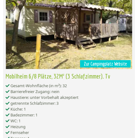
Zur Campingplatz Website
Mobilheim 6/8 Plätze, 32M² (3 Schlafzimmer). Tv
Gesamt-Wohnfläche (in m²): 32
Barrierefreier Zugang: nein
Haustiere: unter Vorbehalt akzeptiert
getrennte Schlafzimmer: 3
Küche: 1
Badezimmer: 1
WC: 1
Heizung
Fernseher