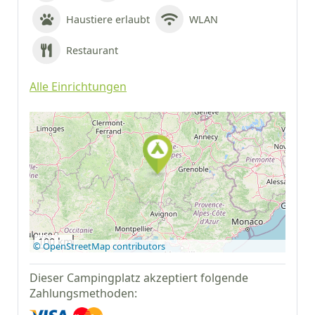
Haustiere erlaubt
WLAN
Restaurant
Alle Einrichtungen
Auf Google Maps
anzeigen
100 km
© OpenStreetMap contributors
Dieser Campingplatz akzeptiert folgende
Zahlungsmethoden: