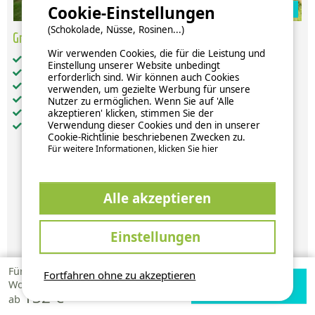
Cookie-Einstellungen
Zur Campingplatz Website
(Schokolade, Nüsse, Rosinen...)
Grand Luxury Chalet 10 Personen
Wir verwenden Cookies, die für die Leistung und
Gesamt-Wohnfläche (in m²): 64
Einstellung unserer Website unbedingt
Barrierefreier Zugang: nein
erforderlich sind. Wir können auch Cookies
Haustiere: unter Vorbehalt akzeptiert
verwenden, um gezielte Werbung für unsere
Küche: 1
Nutzer zu ermöglichen. Wenn Sie auf 'Alle
Fernseher
akzeptieren' klicken, stimmen Sie der
Verwendung dieser Cookies und den in unserer
Privater Whirlpool
Cookie-Richtlinie beschriebenen Zwecken zu.
Für weitere Informationen, klicken Sie hier
Alle akzeptieren
Verfügbarkeiten und Preise
Einstellungen
Für 1
Fortfahren ohne zu akzeptieren
Verfügbarkeiten
Zur Campingplatz
Woche
132 €
prüfen
Website
ab