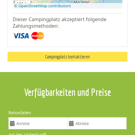
100 km
© OpenStreetMap contributors
Dieser Campingplatz akzeptiert folgende
Zahlungsmethoden:
Campingplatz kontaktieren
Verfügbarkeiten und Preise
Reisedaten
Art der Unterkunft